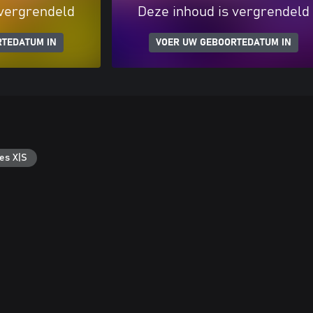
 vergrendeld
Deze inhoud is vergrendeld
RTEDATUM IN
VOER UW GEBOORTEDATUM IN
es X|S