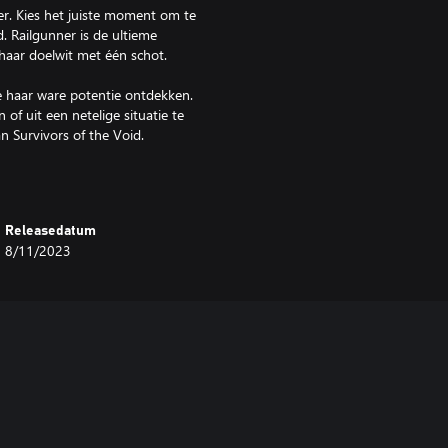
er. Kies het juiste moment om te
. Railgunner is de ultieme
 haar doelwit met één schot.
e haar ware potentie ontdekken.
f uit een netelige situatie te
 Survivors of the Void.
oid. Een aangetaste commando
tijd door verteerd. De Void Fiend
Releasedatum
t bederf je in zijn macht krijgt,
8/11/2023
tten en leer nieuwe
f, oogst de kracht van de Void,
d te bieden aan een nieuwe
achten! Als je een van de 14
m permanent. Het bederf geeft je