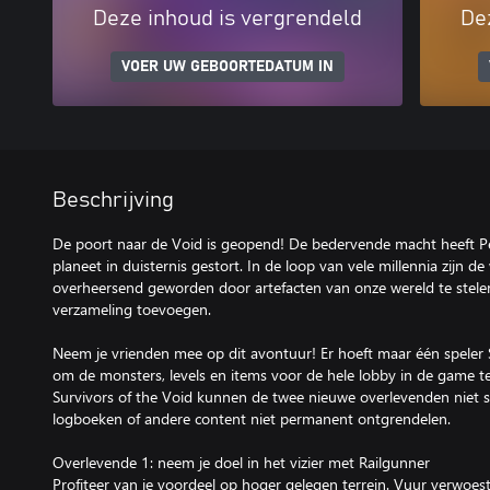
Deze inhoud is vergrendeld
De
VOER UW GEBOORTEDATUM IN
Beschrijving
De poort naar de Void is geopend! De bedervende macht heeft Pe
planeet in duisternis gestort. In de loop van vele millennia zijn 
overheersend geworden door artefacten van onze wereld te stelen
verzameling toevoegen.
Neem je vrienden mee op dit avontuur! Er hoeft maar één speler S
om de monsters, levels en items voor de hele lobby in de game te
Survivors of the Void kunnen de twee nieuwe overlevenden niet s
logboeken of andere content niet permanent ontgrendelen.
Overlevende 1: neem je doel in het vizier met Railgunner
Profiteer van je voordeel op hoger gelegen terrein. Vuur verwoes