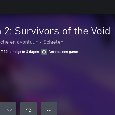
 2: Survivors of the Void
ctie en avontuur
•
Schieten
 7,50, eindigt in 3 dagen
Vereist een game
● ● ●