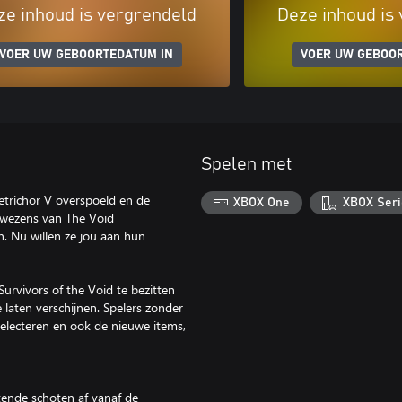
ze inhoud is vergrendeld
Deze inhoud is
VOER UW GEBOORTEDATUM IN
VOER UW GEBOO
Spelen met
trichor V overspoeld en de
XBOX One
XBOX Seri
de wezens van The Void
. Nu willen ze jou aan hun
urvivors of the Void te bezitten
 laten verschijnen. Spelers zonder
electeren en ook de nieuwe items,
tende schoten af vanaf de