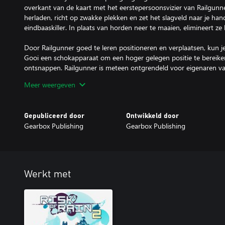
overkant van de kaart met het eerstepersoonsvizier van Railgunn
herladen, richt op zwakke plekken en zet het slagveld naar je hand
eindbaaskiller. In plaats van horden neer te maaien, elimineert ze
Door Railgunner goed te leren positioneren en verplaatsen, kun j
Gooi een schokapparaat om een hoger gelegen positie te bereiken o
ontsnappen. Railgunner is meteen ontgrendeld voor eigenaren van
Meer weergeven
Overlevende 2: oogst het bederf met de Void Fiend
Gebruik het bederf in je voordeel en oogst de kracht van The V
probeert zijn nieuwe krachten te beheersen en wordt er tegelijker
Gepubliceerd door
Ontwikkeld door
is de tweede nieuwe overlevende in Survivors of the Void. Terwijl he
Gearbox Publishing
Gearbox Publishing
vervormen vaardigheden korte tijd tot krachtigere aanvallen.
Overspoel vijanden met een vloedgolf aan stralenbundels en rake
verplaatsingsmogelijkheden. Kies het juiste moment voor je beder
ontketen de Void Fiend. Ontgrendel de Void Fiend door het hoof
Werkt met
dreiging in Survivors of the Void.
Gebruik krachtige Void-items
Laat het bederf bekende items aantasten en ontgrendel nieuwe kr
Void-items ontvangt, veranderen alle normale versies van dat ite