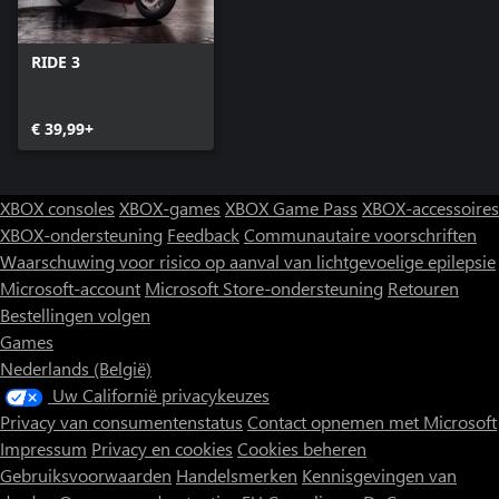
RIDE 3
€ 39,99+
XBOX consoles
XBOX-games
XBOX Game Pass
XBOX-accessoires
XBOX-ondersteuning
Feedback
Communautaire voorschriften
Waarschuwing voor risico op aanval van lichtgevoelige epilepsie
Microsoft-account
Microsoft Store-ondersteuning
Retouren
Bestellingen volgen
Games
Nederlands (België)
Uw Californië privacykeuzes
Privacy van consumentenstatus
Contact opnemen met Microsoft
Impressum
Privacy en cookies
Cookies beheren
Gebruiksvoorwaarden
Handelsmerken
Kennisgevingen van