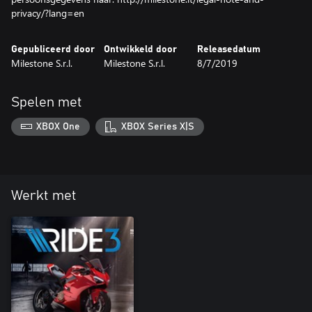
privacy/?lang=en
Gepubliceerd door
Ontwikkeld door
Releasedatum
Milestone S.r.l.
Milestone S.r.l.
8/7/2019
Spelen met
XBOX One
XBOX Series X|S
Werkt met