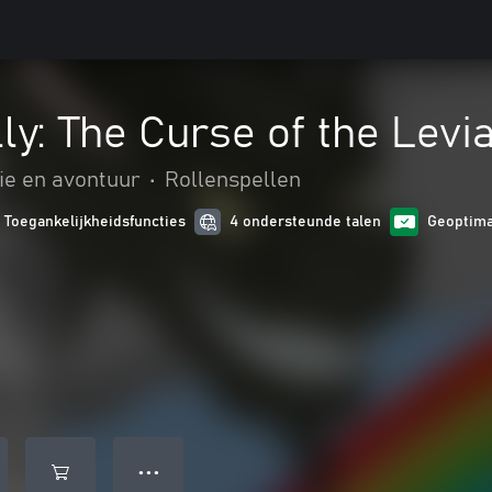
ly: The Curse of the Levi
ie en avontuur
•
Rollenspellen
1 Toegankelijkheidsfuncties
4 ondersteunde talen
Geoptima
● ● ●