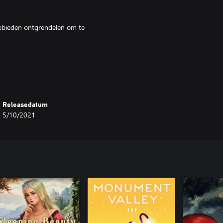
gebieden ontgrendelen om te
 hun problemen in geweldloze
n!
Releasedatum
d te vinden om hun ware zelf te
5/10/2021