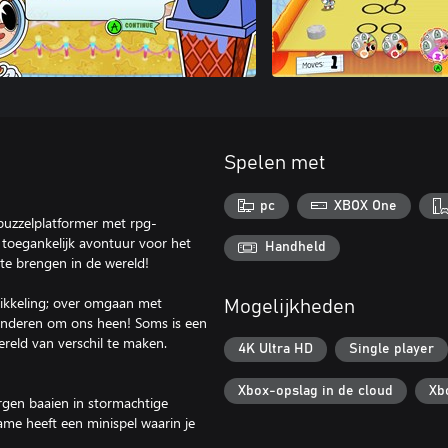
Spelen met
pc
XBOX One
-puzzelplatformer met rpg-
 toegankelijk avontuur voor het
Handheld
 te brengen in de wereld!
twikkeling; over omgaan met
Mogelijkheden
 anderen om ons heen! Soms is een
eld van verschil te maken.
4K Ultra HD
Single player
Xbox-opslag in de cloud
Xb
rgen baaien in stormachtige
game heeft een minispel waarin je