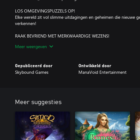
LOS OMGEVINGSPUZZELS OP!
Elke wereld zit vol slimme uitdagingen en geheimen die nieuwe 
verkennen!
RAAK BEVRIEND MET MERKWAARDIGE WEZENS!
Ontmoet meer dan 60 vreemde, schattige wezens en help ze met
Meer weergeven
ontmoetingen! Vorm je eigen unieke team om de wereld te redde
GEEF DE WERELD WEER KLEUR!
Gepubliceerd door
Ontwikkeld door
Breng kleur in een zwart-witte wereld en help je vrienden de moe
Skybound Games
ManaVoid Entertainment
zijn in een verhaal over empathie en groei.
Meer suggesties