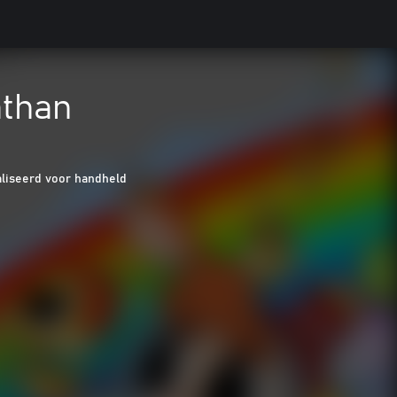
athan
liseerd voor handheld