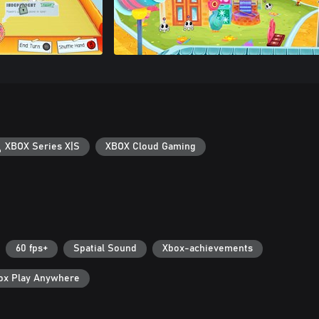
XBOX Series X|S
XBOX Cloud Gaming
60 fps+
Spatial Sound
Xbox-achievements
ox Play Anywhere