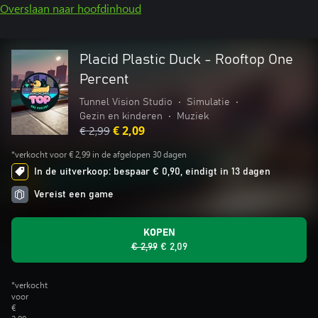
Overslaan naar hoofdinhoud
Placid Plastic Duck - Rooftop One
Percent
Tunnel Vision Studio
•
Simulatie
•
Gezin en kinderen
•
Muziek
€ 2,99
€ 2,09
*verkocht voor € 2,99 in de afgelopen 30 dagen
In de uitverkoop: bespaar € 0,90, eindigt in 13 dagen
Vereist een game
KOPEN
€ 2,99
€ 2,09
*verkocht
voor
€