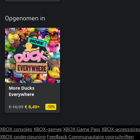
Opgenomen in
More Ducks
Everywhere
€ 16,99
€ 8,49+
-50%
XBOX consoles
XBOX-games
XBOX Game Pass
XBOX-accessoires
XBOX-ondersteuning
Feedback
Communautaire voorschriften