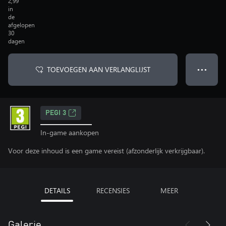
2,99
in
de
afgelopen
30
dagen
TOEVOEGEN AAN VERLANGLIJST
● ● ●
PEGI 3
In-game aankopen
Voor deze inhoud is een game vereist (afzonderlijk verkrijgbaar).
DETAILS
RECENSIES
MEER
Galerie