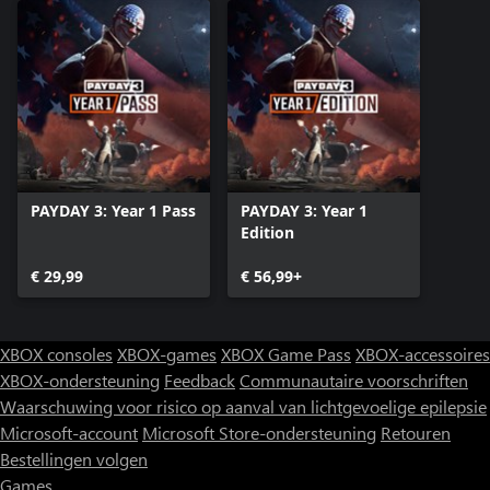
PAYDAY 3: Year 1 Pass
PAYDAY 3: Year 1
Edition
€ 29,99
€ 56,99+
XBOX consoles
XBOX-games
XBOX Game Pass
XBOX-accessoires
XBOX-ondersteuning
Feedback
Communautaire voorschriften
Waarschuwing voor risico op aanval van lichtgevoelige epilepsie
Microsoft-account
Microsoft Store-ondersteuning
Retouren
Bestellingen volgen
Games