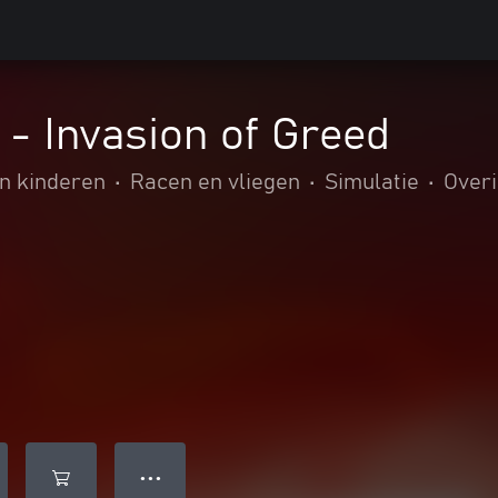
- Invasion of Greed
n kinderen
•
Racen en vliegen
•
Simulatie
•
Over
● ● ●