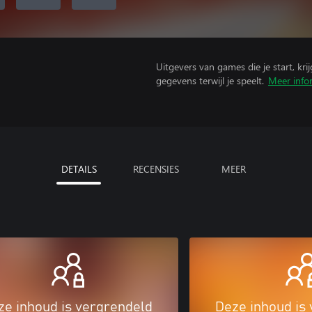
Uitgevers van games die je start, kr
gegevens terwijl je speelt.
Meer info
DETAILS
RECENSIES
MEER
ze inhoud is vergrendeld
Deze inhoud is