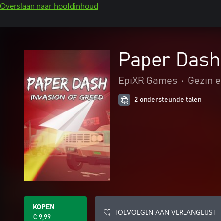
Overslaan naar hoofdinhoud
Paper Dash 
EpiXR Games
•
Gezin e
2 ondersteunde talen
KOPEN
TOEVOEGEN AAN VERLANGLIJST
€ 9,99