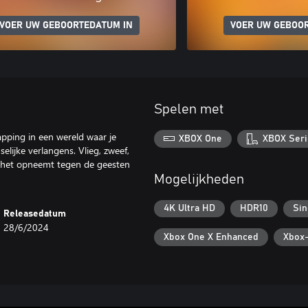
VOER UW GEBOORTEDATUM IN
VOER UW GEBOO
Spelen met
pping in een wereld waar je
XBOX One
XBOX Seri
elijke verlangens. Vlieg, zweef,
je het opneemt tegen de geesten
Mogelijkheden
4K Ultra HD
HDR10
Sin
Releasedatum
28/6/2024
Xbox One X Enhanced
Xbox