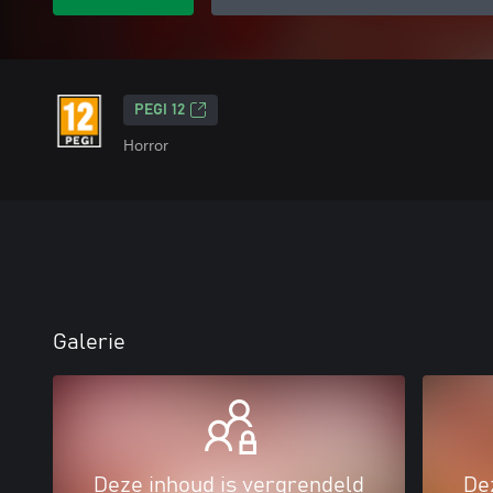
PEGI 12
Horror
Galerie
Deze inhoud is vergrendeld
De