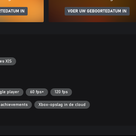
RTEDATUM IN
VOER UW GEBOORTEDATUM IN
es X|S
gle player
60 fps+
120 fps
-achievements
Xbox-opslag in de cloud