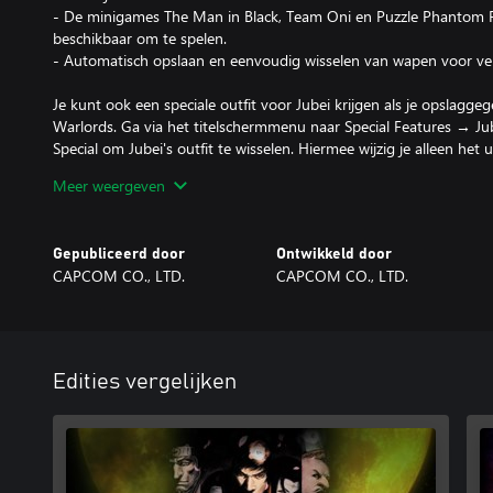
- De minigames The Man in Black, Team Oni en Puzzle Phantom R
beschikbaar om te spelen.
- Automatisch opslaan en eenvoudig wisselen van wapen voor ve
Je kunt ook een speciale outfit voor Jubei krijgen als je opslag
Warlords. Ga via het titelschermmenu naar Special Features → Jub
Special om Jubei's outfit te wisselen. Hiermee wijzig je alleen het uite
de uitrusting die je in de game gebruikt.
Meer weergeven
Deze content maakt ook deel uit van de Onimusha-bundel.
*Controleer je eerdere aankopen om te voorkomen dat je dit twe
Gepubliceerd door
Ontwikkeld door
CAPCOM CO., LTD.
CAPCOM CO., LTD.
©CAPCOM
ONIMUSHA is a trademark and/or registered trademark of CAPC
subsidiaries in the U.S. and/or other countries.
Edities vergelijken