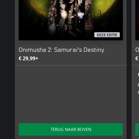
DEZE EDITIE
Onimusha 2: Samurai's Destiny
O
€ 29,99+
€
TERUG NAAR BOVEN