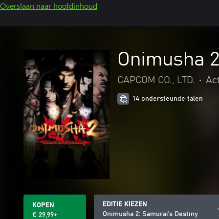
Overslaan naar hoofdinhoud
Onimusha 2
CAPCOM CO., LTD.
•
Ac
14 ondersteunde talen
EDITIE KIEZEN
KOPEN
Onimusha 2: Samurai's Destiny
€ 29,99+