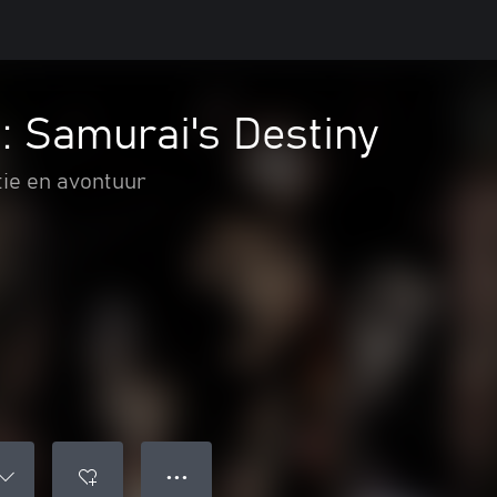
: Samurai's Destiny
tie en avontuur
● ● ●