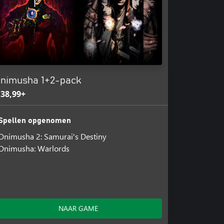
nimusha 1+2-pack
 38,99+
Spellen opgenomen
Onimusha 2: Samurai's Destiny
Onimusha: Warlords
NAAR GAME