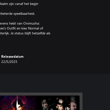
ealm zijn vanaf het begin
rbeterde speelbaarheid.
gegevens hebt van Onimusha:
ei's Outfit en kies Normal of
rlijk. Je status blijft hetzelfde als
e keer koopt.
Releasedatum
22/5/2025
OM CO., LTD and/or its