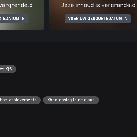
 vergrendeld
Deze inhoud is vergrendeld
RTEDATUM IN
VOER UW GEBOORTEDATUM IN
es X|S
box-achievements
Xbox-opslag in de cloud