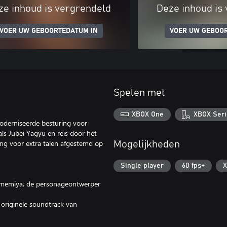
ze inhoud is vergrendeld
Deze inhoud is
VOER UW GEBOORTEDATUM IN
VOER UW GEBOO
Spelen met
XBOX One
XBOX Seri
oderniseerde besturing voor
als Jubei Yagyu en reis door het
ng voor extra talen afgestemd op
Mogelijkheden
Single player
60 fps+
X
Amemiya, de personageontwerper
 originele soundtrack van