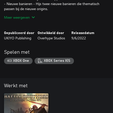
- Nieuwe banieren - Hijs twee nieuwe banieren die thematisch
passen bij de nieuwe origins.
- Nieuwe uitrustingen - Kleed je in stijl met nieuwe uitrustingen
Meer weergeven
die jouw gekozen origins baten.
- Nieuwe events - Ervaar meer dan 50 nieuwe events op je
reizen.
Gepubliceerd door
Ontwikkeld door
Releasedatum
UKIYO Publishing
Overhype Studios
9/6/2022
Spelen met
XBOX One
XBOX Series X|S
Werkt met