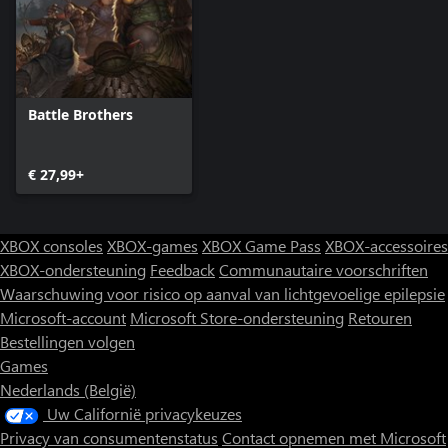
Battle Brothers
€ 27,99+
XBOX consoles
XBOX-games
XBOX Game Pass
XBOX-accessoires
XBOX-ondersteuning
Feedback
Communautaire voorschriften
Waarschuwing voor risico op aanval van lichtgevoelige epilepsie
Microsoft-account
Microsoft Store-ondersteuning
Retouren
Bestellingen volgen
Games
Nederlands (België)
Uw Californië privacykeuzes
Privacy van consumentenstatus
Contact opnemen met Microsoft