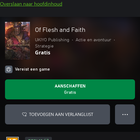
Overslaan naar hoofdinhoud
Of Flesh and Faith
UKIYO Publishing
•
Actie en avontuur
•
Strategie
Gratis
Vereist een game
AANSCHAFFEN
Gratis
TOEVOEGEN AAN VERLANGLIJST
● ● ●