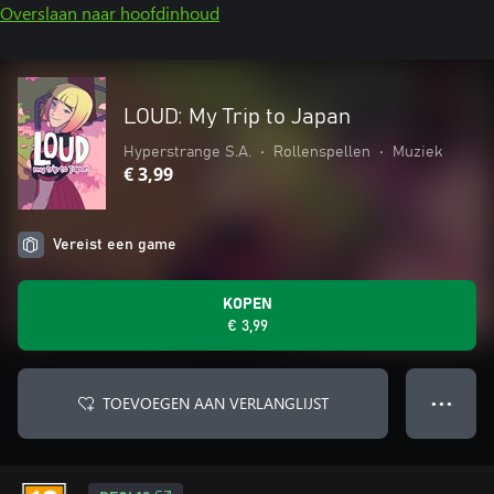
Overslaan naar hoofdinhoud
LOUD: My Trip to Japan
Hyperstrange S.A.
•
Rollenspellen
•
Muziek
€ 3,99
Vereist een game
KOPEN
€ 3,99
TOEVOEGEN AAN VERLANGLIJST
● ● ●