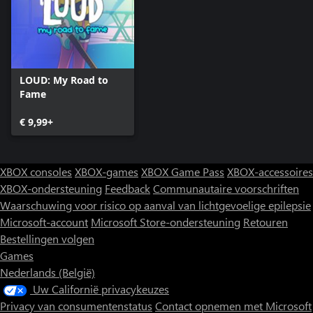
LOUD: My Road to
Fame
€ 9,99+
XBOX consoles
XBOX-games
XBOX Game Pass
XBOX-accessoires
XBOX-ondersteuning
Feedback
Communautaire voorschriften
Waarschuwing voor risico op aanval van lichtgevoelige epilepsie
Microsoft-account
Microsoft Store-ondersteuning
Retouren
Bestellingen volgen
Games
Nederlands (België)
Uw Californië privacykeuzes
Privacy van consumentenstatus
Contact opnemen met Microsoft