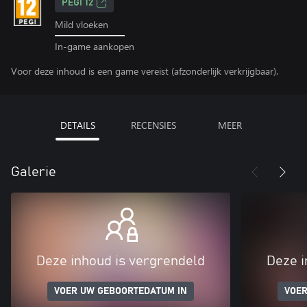
PEGI 12
Mild vloeken
In-game aankopen
Voor deze inhoud is een game vereist (afzonderlijk verkrijgbaar).
DETAILS
RECENSIES
MEER
Galerie
Deze inhoud is vergrendeld
Deze i
VOER UW GEBOORTEDATUM IN
VOER