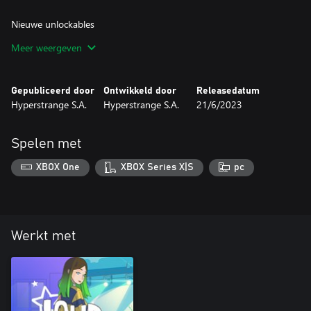
Nieuwe unlockables
Meer weergeven
Pak een nieuwe gitaar en hijs je in een nieuwe outfit en voel je als
Gepubliceerd door
Ontwikkeld door
Releasedatum
Hyperstrange S.A.
Hyperstrange S.A.
21/6/2023
Spelen met
XBOX One
XBOX Series X|S
pc
Werkt met