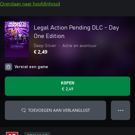
Overslaan naar hoofdinhoud
Legal Action Pending DLC - Day
One Edition
Deep Silver
•
Actie en avontuur
€ 2,49
Vereist een game
KOPEN
€ 2,49
TOEVOEGEN AAN VERLANGLIJST
● ● ●