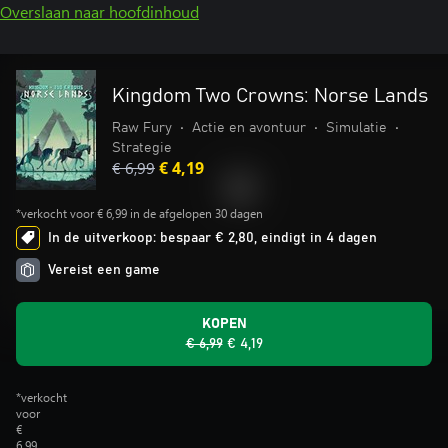
Overslaan naar hoofdinhoud
Kingdom Two Crowns: Norse Lands
Raw Fury
•
Actie en avontuur
•
Simulatie
•
Strategie
€ 6,99
€ 4,19
*verkocht voor € 6,99 in de afgelopen 30 dagen
In de uitverkoop: bespaar € 2,80, eindigt in 4 dagen
Vereist een game
KOPEN
€ 6,99
€ 4,19
*verkocht
voor
€
6,99