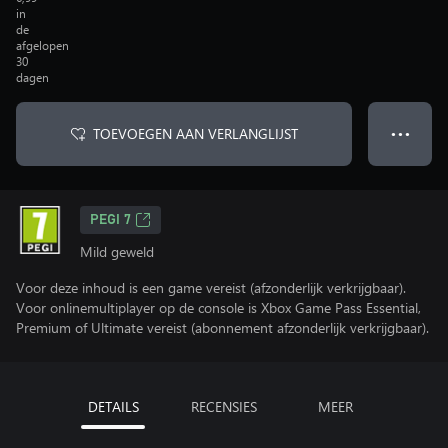
in
de
afgelopen
30
dagen
TOEVOEGEN AAN VERLANGLIJST
● ● ●
PEGI 7
Mild geweld
Voor deze inhoud is een game vereist (afzonderlijk verkrijgbaar).
Voor onlinemultiplayer op de console is Xbox Game Pass Essential,
Premium of Ultimate vereist (abonnement afzonderlijk verkrijgbaar).
DETAILS
RECENSIES
MEER