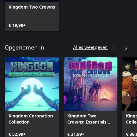
Kingdom Two Crowns
€ 19,99+
Alles weergeven
Opgenomen in
Kingdom Coronation
Kingdom Two
King
Collection
Crowns: Essentials
Colle
Pack
€ 52,99+
€ 31,99+
€ 39,