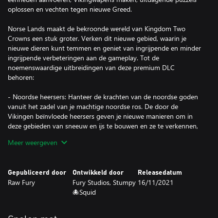
oplossen en vechten tegen nieuwe Greed.
Norse Lands maakt de bekroonde wereld van Kingdom Two
Crowns een stuk groter. Verken dit nieuwe gebied, waarin je
nieuwe dieren kunt temmen en geniet van ingrijpende en minder
ingrijpende verbeteringen aan de gameplay. Tot de
noemenswaardige uitbreidingen van deze premium DLC
behoren:
- Noordse heersers: Hanteer de krachten van de noordse goden
vanuit het zadel van je machtige noordse ros. De door de
Vikingen beïnvloede heersers geven je nieuwe manieren om in
deze gebieden van sneeuw en ijs te bouwen en ze te verkennen,
verdedigen en veroveren.
Meer weergeven
- Noordse taken: Met de krachtige Berserker – een exceptionele
krijger – als lichtend voorbeeld moeten de burgers van de Norse
Lands het schild oppakken om hun koninkrijk te verdedigen en
Gepubliceerd door
Ontwikkeld door
Releasedatum
de Greed te verslaan, koste wat kost.
Raw Fury
Fury Studios, Stumpy
16/11/2021
- Iedereen verdedigt: De inwoners van de Norse Lands doen de
🐙Squid
noordse krijgscultuur eer aan door het rijk te verdedigen tegen
dreigende gevaren. Of je nu een Peasant, Vanguard, Farmer,
Archer of Builder bent, je moet je land verdedigen want anders