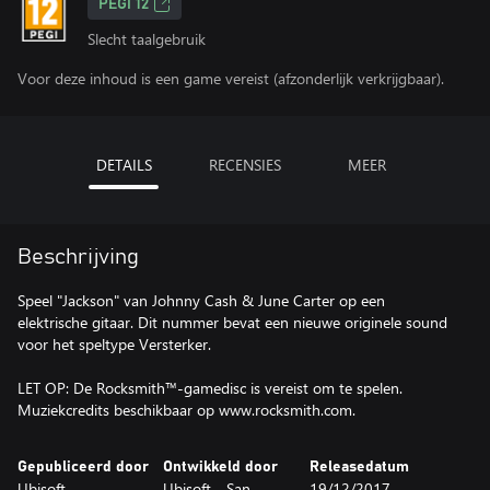
PEGI 12
Slecht taalgebruik
Voor deze inhoud is een game vereist (afzonderlijk verkrijgbaar).
DETAILS
RECENSIES
MEER
Beschrijving
Speel "Jackson" van Johnny Cash & June Carter op een
elektrische gitaar. Dit nummer bevat een nieuwe originele sound
voor het speltype Versterker.
LET OP: De Rocksmith™-gamedisc is vereist om te spelen.
Muziekcredits beschikbaar op www.rocksmith.com.
Gepubliceerd door
Ontwikkeld door
Releasedatum
Ubisoft
Ubisoft - San
19/12/2017