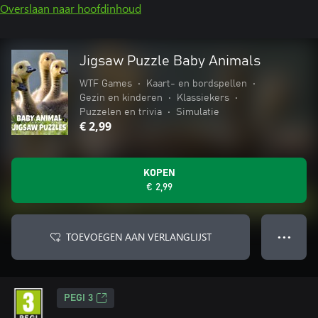
Overslaan naar hoofdinhoud
Jigsaw Puzzle Baby Animals
WTF Games
•
Kaart- en bordspellen
•
Gezin en kinderen
•
Klassiekers
•
Puzzelen en trivia
•
Simulatie
€ 2,99
KOPEN
€ 2,99
TOEVOEGEN AAN VERLANGLIJST
● ● ●
PEGI 3