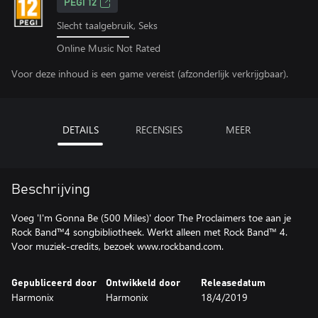
PEGI 12
Slecht taalgebruik, Seks
Online Music Not Rated
Voor deze inhoud is een game vereist (afzonderlijk verkrijgbaar).
DETAILS
RECENSIES
MEER
Beschrijving
Voeg 'I'm Gonna Be (500 Miles)' door The Proclaimers toe aan je
Rock Band™4 songbibliotheek. Werkt alleen met Rock Band™ 4.
Voor muziek-credits, bezoek www.rockband.com.
Gepubliceerd door
Ontwikkeld door
Releasedatum
Harmonix
Harmonix
18/4/2019