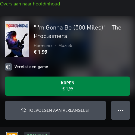
Overslaan naar hoofdinhoud
"I'm Gonna Be (500 Miles)" - The
Proclaimers
Harmonix
•
Muziek
€ 1,99
Vereist een game
KOPEN
€ 1,99
TOEVOEGEN AAN VERLANGLIJST
● ● ●