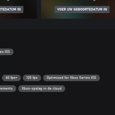
RTEDATUM IN
VOER UW GEBOORTEDATUM IN
es X|S
60 fps+
120 fps
Optimized for Xbox Series X|S
vements
Xbox-opslag in de cloud