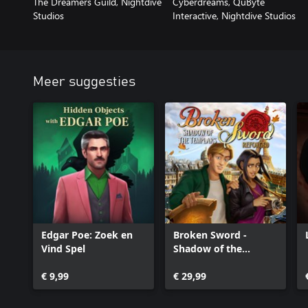
The Dreamers Guild, Nightdive
Cyberdreams, QuByte
Studios
Interactive, Nightdive Studios
Meer suggesties
Edgar Poe: Zoek en
Broken Sword -
Vind Spel
Shadow of the
Templars: Reforged
€ 9,99
€ 29,99