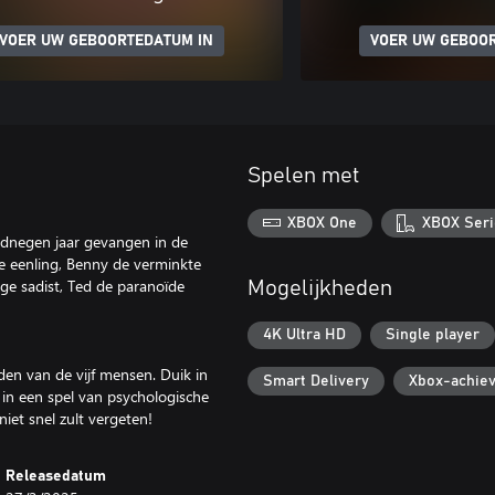
VOER UW GEBOORTEDATUM IN
VOER UW GEBOO
Spelen met
XBOX One
XBOX Seri
rdnegen jaar gevangen in de
e eenling, Benny de verminkte
ge sadist, Ted de paranoïde
Mogelijkheden
4K Ultra HD
Single player
en van de vijf mensen. Duik in
Smart Delivery
Xbox-achie
in een spel van psychologische
iet snel zult vergeten!
Releasedatum