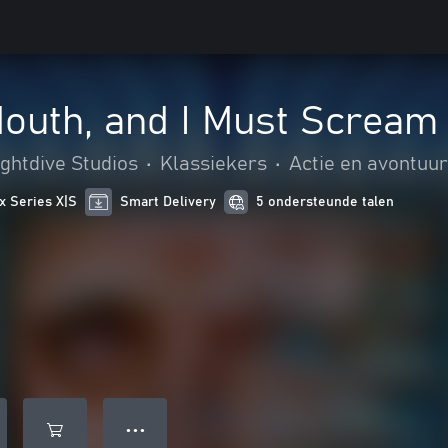
Mouth, and I Must Scream
ghtdive Studios
•
Klassiekers
•
Actie en avontuur
x Series X|S
Smart Delivery
5 ondersteunde talen
● ● ●