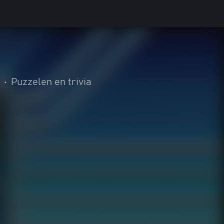
•
Puzzelen en trivia