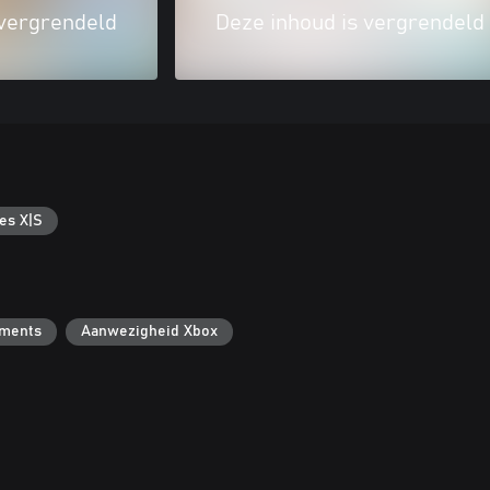
 vergrendeld
Deze inhoud is vergrendeld
es X|S
ements
Aanwezigheid Xbox