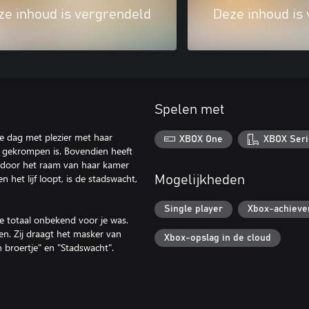
ze inhoud is vergrendeld
Deze inhoud is
Spelen met
ke dag met plezier met haar
XBOX One
XBOX Seri
m gekrompen is. Bovendien heeft
t door het raam van haar kamer
 het lijf loopt, is de stadswacht,
Mogelijkheden
Single player
Xbox-achiev
oe totaal onbekend voor je was.
n. Zij draagt het masker van
Xbox-opslag in de cloud
n broertje" en "Stadswacht".