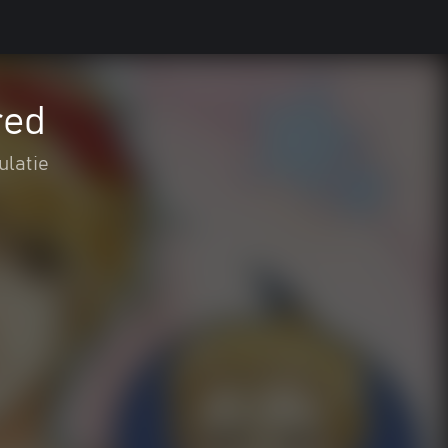
red
ulatie