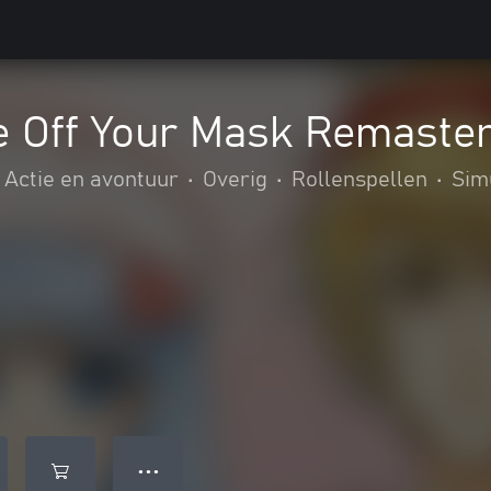
e Off Your Mask Remaste
Actie en avontuur
•
Overig
•
Rollenspellen
•
Sim
● ● ●