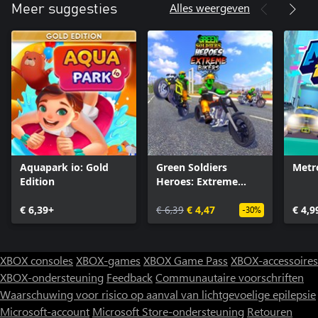
Alles weergeven
Meer suggesties
Aquapark io: Gold
Green Soldiers
Metr
Edition
Heroes: Extreme
Bikers
€ 6,39+
€ 6,39
€ 4,47
€ 4,9
-30%
XBOX consoles
XBOX-games
XBOX Game Pass
XBOX-accessoires
XBOX-ondersteuning
Feedback
Communautaire voorschriften
Waarschuwing voor risico op aanval van lichtgevoelige epilepsie
Microsoft-account
Microsoft Store-ondersteuning
Retouren