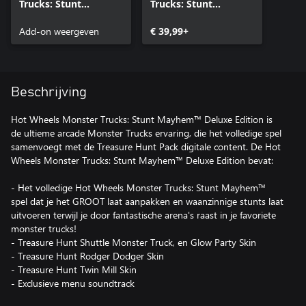
Trucks: Stunt
Trucks: Stunt
Mayhem™ - Treasure
Mayhem™
Hunt Pack
Add-on weergeven
€ 39,99+
Beschrijving
Hot Wheels Monster Trucks: Stunt Mayhem™ Deluxe Edition is
de ultieme arcade Monster Trucks ervaring, die het volledige spel
samenvoegt met de Treasure Hunt Pack digitale content. De Hot
Wheels Monster Trucks: Stunt Mayhem™ Deluxe Edition bevat:
- Het volledige Hot Wheels Monster Trucks: Stunt Mayhem™
spel dat je het GROOT laat aanpakken en waanzinnige stunts laat
uitvoeren terwijl je door fantastische arena's raast in je favoriete
monster trucks!
- Treasure Hunt Shuttle Monster Truck, en Glow Party Skin
- Treasure Hunt Rodger Dodger Skin
- Treasure Hunt Twin Mill Skin
- Exclusieve menu soundtrack