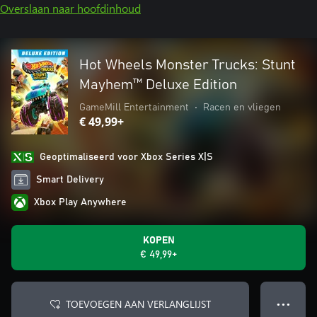
Overslaan naar hoofdinhoud
Hot Wheels Monster Trucks: Stunt
Mayhem™ Deluxe Edition
GameMill Entertainment
•
Racen en vliegen
€ 49,99+
Geoptimaliseerd voor Xbox Series X|S
Smart Delivery
Xbox Play Anywhere
KOPEN
€ 49,99+
TOEVOEGEN AAN VERLANGLIJST
● ● ●