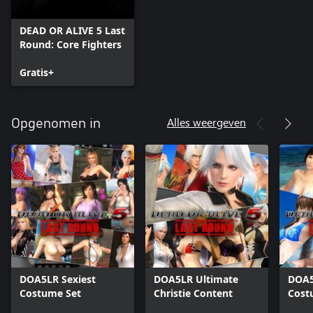
DEAD OR ALIVE 5 Last
Round: Core Fighters
Gratis+
Alles weergeven
Opgenomen in
DOA5LR Sexiest
DOA5LR Ultimate
DOA5
Costume Set
Christie Content
Cost