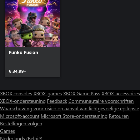
Funko Fusion
€ 34,99+
XBOX consoles
XBOX-games
XBOX Game Pass
XBOX-accessoires
XBOX-ondersteuning
Feedback
Communautaire voorschriften
Waarschuwing voor risico op aanval van lichtgevoelige epilepsie
Microsoft-account
Microsoft Store-ondersteuning
Retouren
Bestellingen volgen
Games
Nederlands (België)