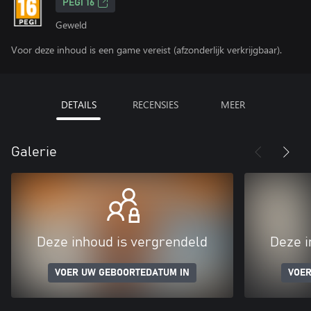
PEGI 16
Geweld
Voor deze inhoud is een game vereist (afzonderlijk verkrijgbaar).
DETAILS
RECENSIES
MEER
Galerie
Deze inhoud is vergrendeld
Deze i
VOER UW GEBOORTEDATUM IN
VOER