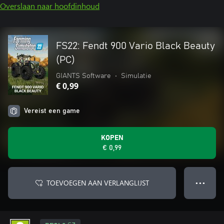
Overslaan naar hoofdinhoud
FS22: Fendt 900 Vario Black Beauty
(PC)
GIANTS Software
•
Simulatie
€ 0,99
Vereist een game
KOPEN
€ 0,99
TOEVOEGEN AAN VERLANGLIJST
● ● ●