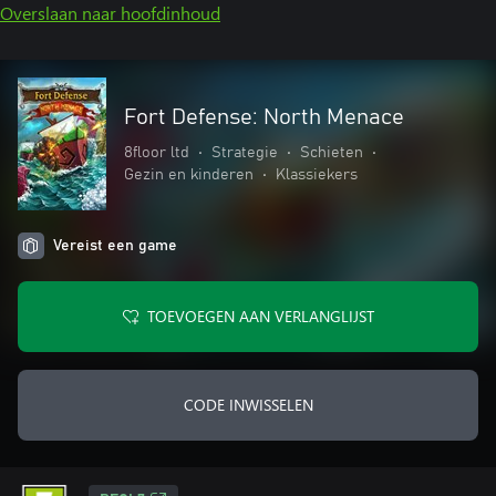
Overslaan naar hoofdinhoud
Fort Defense: North Menace
8floor ltd
•
Strategie
•
Schieten
•
Gezin en kinderen
•
Klassiekers
Vereist een game
TOEVOEGEN AAN VERLANGLIJST
CODE INWISSELEN