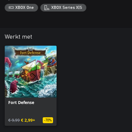
XBOX One
XBOX Series X|S
Werkt met
Fort Defense
€ 9,99
€ 2,99+
-70%