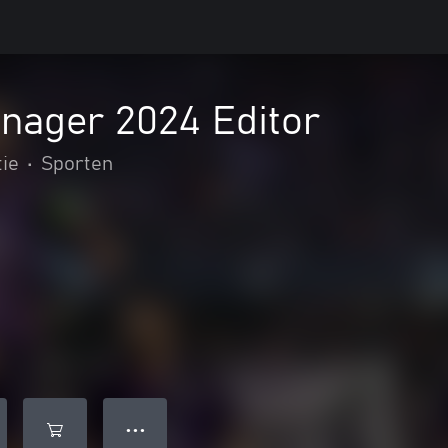
nager 2024 Editor
tie
•
Sporten
● ● ●