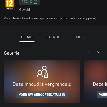
PEGI 12
Geweld
Voor deze inhoud is een game vereist (afzonderlijk verkrijgbaar).
DETAILS
RECENSIES
MEER
Galerie
Deze inhoud is vergrendeld
Deze i
VOER UW GEBOORTEDATUM IN
VOER