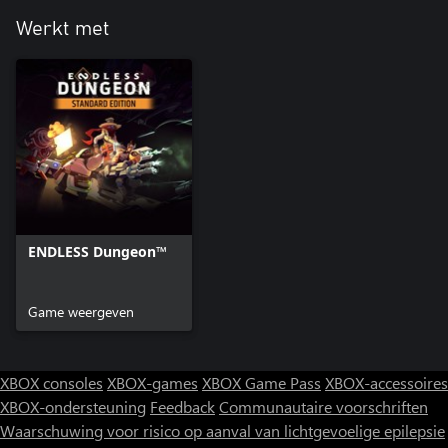
Werkt met
ENDLESS Dungeon™
Game weergeven
XBOX consoles
XBOX-games
XBOX Game Pass
XBOX-accessoires
XBOX-ondersteuning
Feedback
Communautaire voorschriften
Waarschuwing voor risico op aanval van lichtgevoelige epilepsie