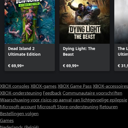
Overleven in Villedor is makkelijker met vrienden. Span samen
met 3 andere spelers en vergroot je kansen. Ontdek het verhaal
samen, ga Pilgrim Outpost-uitdagingen aan of ga los in de
Dead Island 2
Dying Light: The
The 
Ultimate Edition
Beast
Ultim
€ 69,99+
€ 69,99+
€ 31,
XBOX consoles
XBOX-games
XBOX Game Pass
XBOX-accessoires
XBOX-ondersteuning
Feedback
Communautaire voorschriften
Waarschuwing voor risico op aanval van lichtgevoelige epilepsie
Microsoft-account
Microsoft Store-ondersteuning
Retouren
Bestellingen volgen
Games
Nederlands (België)