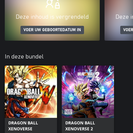
Deze inhoud is vergrendeld
Deze i
VOER UW GEBOORTEDATUM IN
VOER
In deze bundel
DRAGON BALL
DRAGON BALL
XENOVERSE
XENOVERSE 2