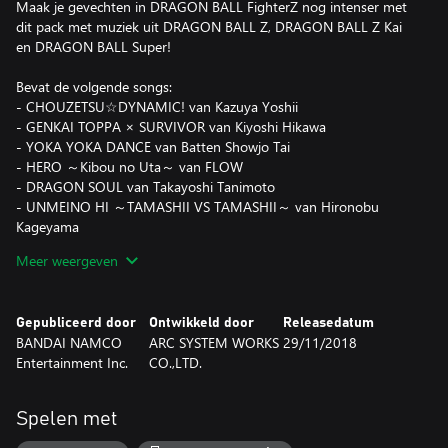
Maak je gevechten in DRAGON BALL FighterZ nog intenser met
dit pack met muziek uit DRAGON BALL Z, DRAGON BALL Z Kai
en DRAGON BALL Super!
Bevat de volgende songs:
- CHOUZETSU☆DYNAMIC! van Kazuya Yoshii
- GENKAI TOPPA × SURVIVOR van Kiyoshi Hikawa
- YOKA YOKA DANCE van Batten Showjo Tai
- HERO ～Kibou no Uta～ van FLOW
- DRAGON SOUL van Takayoshi Tanimoto
- UNMEINO HI ～TAMASHII VS TAMASHII～ van Hironobu
Kageyama
- KYUUKYOKUNO BATTLE (Instrumental)
Meer weergeven
- MOETSUKIRO!! NESSEN RESSEN CHOU GEKISEN BGM
- SHIO YOBU CELL GAME
- TENKA WAKEMENO CHOUKESSEN!!
Gepubliceerd door
Ontwikkeld door
Releasedatum
- DRAGON BALL Z BGM
BANDAI NAMCO
ARC SYSTEM WORKS
29/11/2018
Entertainment Inc.
CO.,LTD.
DRAGON BALL FighterZ-game vereist; los verkrijgbaar.
Spelen met