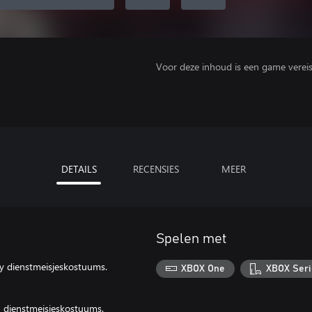
Voor deze inhoud is een game vereist 
DETAILS
RECENSIES
MEER
Spelen met
xy dienstmeisjeskostuums.
XBOX One
XBOX Seri
1 dienstmeisjeskostuums.