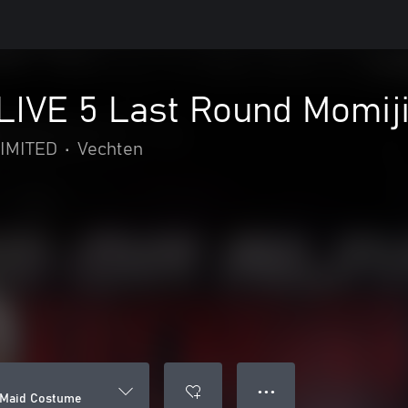
IVE 5 Last Round Momij
IMITED
•
Vechten
● ● ●
 Maid Costume