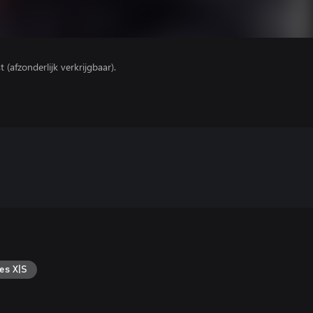
(afzonderlijk verkrijgbaar).
es X|S