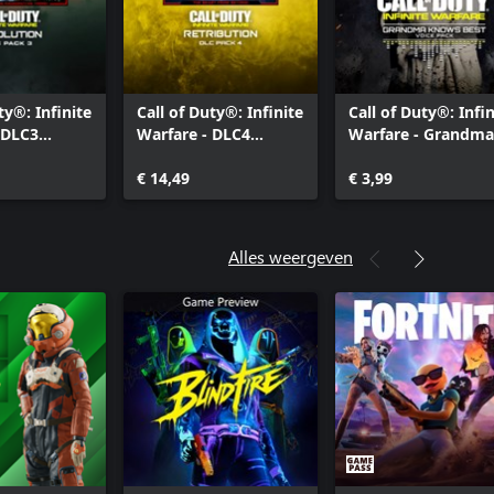
ty®: Infinite
Call of Duty®: Infinite
Call of Duty®: Infin
 DLC3
Warfare - DLC4
Warfare - Grandma
on
Retribution
Knows Best VO
€ 14,49
€ 3,99
Alles weergeven