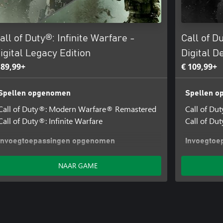
all of Duty®: Infinite Warfare -
Call of D
igital Legacy Edition
Digital D
 89,99+
€ 109,99+
Spellen opgenomen
Spellen 
Call of Duty®: Modern Warfare® Remastered
Call of D
Call of Duty®: Infinite Warfare
Call of Dut
Invoegtoepassingen opgenomen
Invoegtoe
Terminal Bonus Map + Spaceland Pack
Call of Dut
NAAR GAME
Terminal 
Call of Dut
Retributio
Call of Dut
Absolution