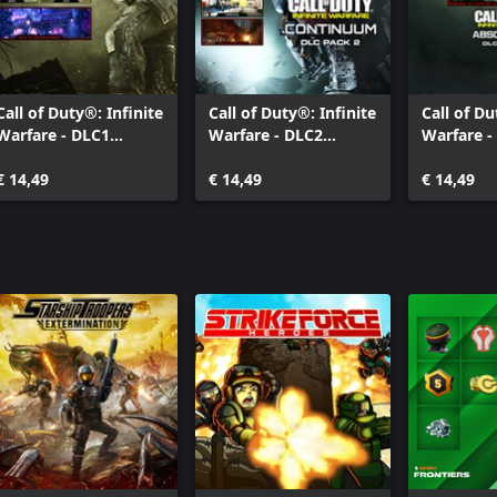
Call of Duty®: Infinite
Call of Duty®: Infinite
Call of Du
Warfare - DLC1
Warfare - DLC2
Warfare -
Sabotage
Continuum
Absoluti
€ 14,49
€ 14,49
€ 14,49