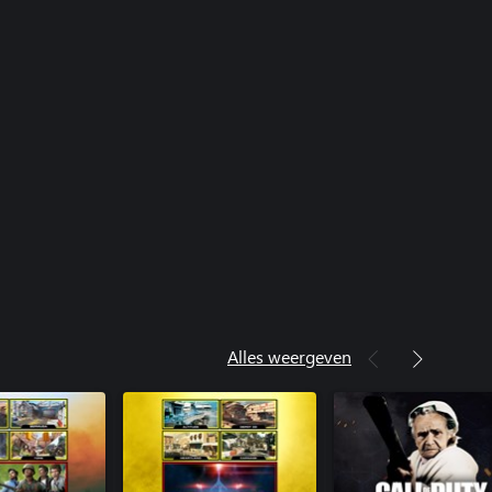
y®: Infinite Warfare - DLC1
y®: Infinite Warfare - DLC2
m
Alles weergeven