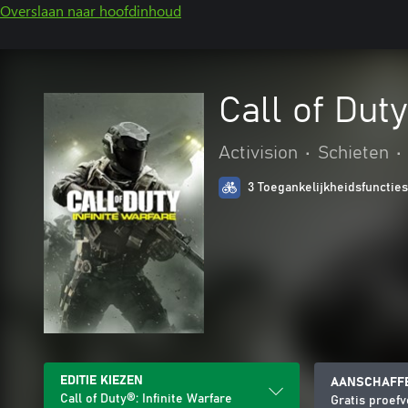
Overslaan naar hoofdinhoud
Call of Duty
Activision
•
Schieten
•
3 Toegankelijkheidsfuncties
EDITIE KIEZEN
AANSCHAFF
Call of Duty®: Infinite Warfare
Gratis proefv