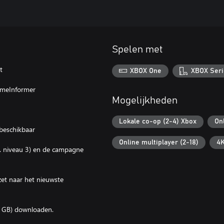
Spelen met
t
XBOX One
XBOX Seri
GameInformer
Mogelijkheden
Lokale co-op (2-4) Xbox
On
 beschikbaar
Online multiplayer (2-18)
4K
ax. niveau 3) en de campagne
zet naar het nieuwste
5 GB) downloaden.