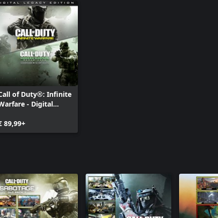
Call of Dut
Sabotage
Call of Dut
Continuu
Call of Duty®: Infinite
Warfare - Digital
Legacy Edition
€ 89,99+