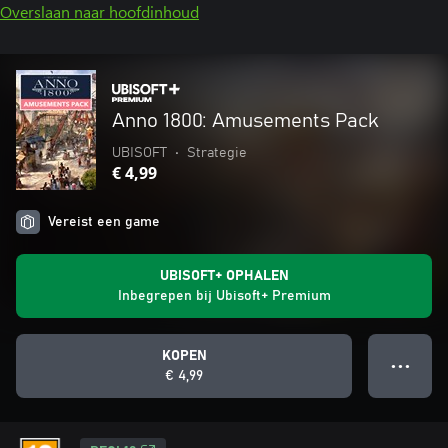
Overslaan naar hoofdinhoud
Anno 1800: Amusements Pack
UBISOFT
•
Strategie
€ 4,99
Vereist een game
UBISOFT+ OPHALEN
Inbegrepen bij Ubisoft+ Premium
KOPEN
● ● ●
€ 4,99