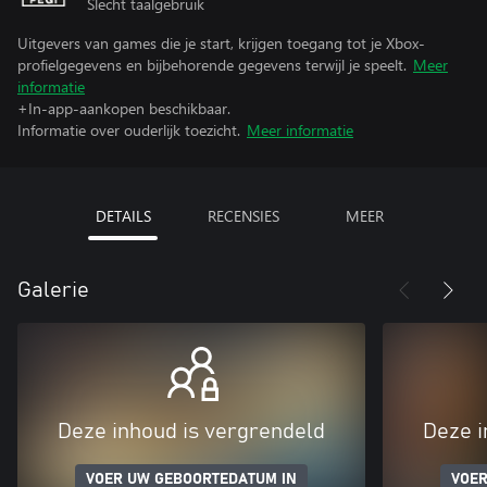
Slecht taalgebruik
Uitgevers van games die je start, krijgen toegang tot je Xbox-
profielgegevens en bijbehorende gegevens terwijl je speelt.
Meer
informatie
+In-app-aankopen beschikbaar.
Informatie over ouderlijk toezicht.
Meer informatie
DETAILS
RECENSIES
MEER
Galerie
Deze inhoud is vergrendeld
Deze i
VOER UW GEBOORTEDATUM IN
VOER