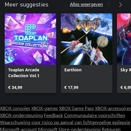
Alles weergeven
Meer suggesties
Toaplan Arcade
Earthion
Sky 
Collection Vol.1
€ 34,99
€ 17,99
€ 6,9
XBOX consoles
XBOX-games
XBOX Game Pass
XBOX-accessoires
XBOX-ondersteuning
Feedback
Communautaire voorschriften
Waarschuwing voor risico op aanval van lichtgevoelige epilepsie
Microsoft-account
Microsoft Store-ondersteuning
Retouren