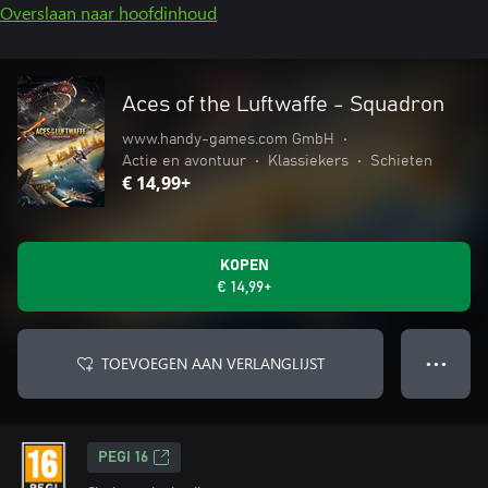
Overslaan naar hoofdinhoud
Aces of the Luftwaffe - Squadron
www.handy-games.com GmbH
•
Actie en avontuur
•
Klassiekers
•
Schieten
€ 14,99+
KOPEN
€ 14,99+
TOEVOEGEN AAN VERLANGLIJST
● ● ●
PEGI 16