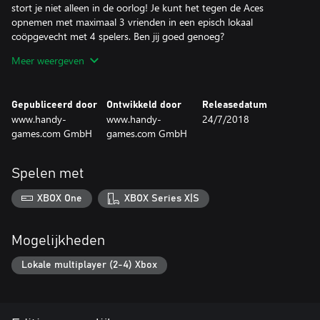
stort je niet alleen in de oorlog! Je kunt het tegen de Aces
opnemen met maximaal 3 vrienden in een episch lokaal
coöpgevecht met 4 spelers. Ben jij goed genoeg?
Meer weergeven
• Zeer dynamische shoot ’em up met explosieve special effects
• Boeiende verhaallijn met volledig ingesproken personages
• Epische coöp-multiplayer voor maximaal 4 spelers
Gepubliceerd door
Ontwikkeld door
Releasedatum
• Spectaculaire eind- en luchtgevechten
www.handy-
www.handy-
24/7/2018
• Skill trees met aparte vaardigheden voor elke wingman
games.com GmbH
games.com GmbH
• Uitdagend achievement-systeem
• Creatieve haptica voor gameplay en tussenfilms
• Epische, filmische en orkestrale soundtrack
Spelen met
XBOX One
XBOX Series X|S
Mogelijkheden
Lokale multiplayer (2-4) Xbox