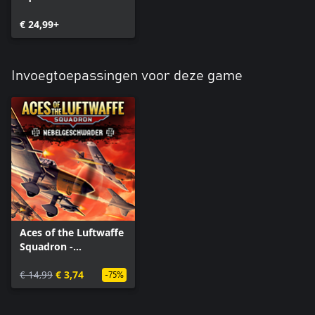
Edition
€ 24,99+
Invoegtoepassingen voor deze game
Aces of the Luftwaffe
Squadron -
Nebelgeschwader
€ 14,99
€ 3,74
-75%