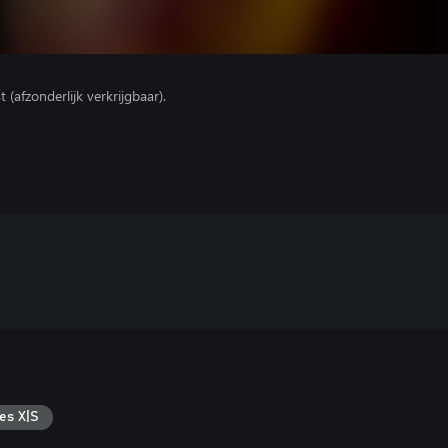
(afzonderlijk verkrijgbaar).
es X|S