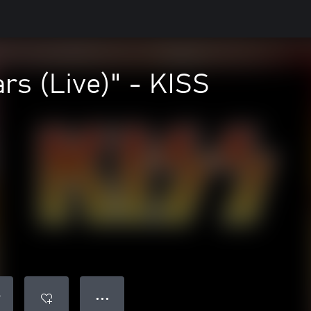
ars (Live)" - KISS
● ● ●