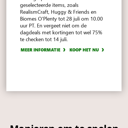
geselecteerde items, zoals
RealismCraft, Huggy & Friends en
Biomes O'Plenty tot 28 juli om 10.00
KOOP NU
uur PT. En vergeet niet om de
dagdeals met kortingen tot wel 75%
te checken tot 14 juli.
MEER INFORMATIE
KOOP NU
MEER INFORMATIE
KOOP NU
MEER INFORMATIE
KOOP HET NU
MEER INFORMATIE
KOOP NU
MEER INFORMATIE
KOOP NU