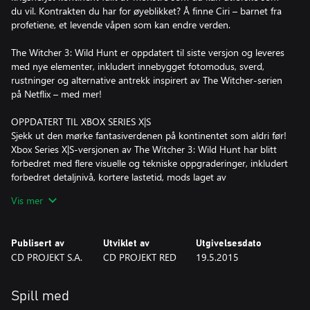
du vil. Kontrakten du har for øyeblikket? Å finne Ciri – barnet fra
profetiene, et levende våpen som kan endre verden.
The Witcher 3: Wild Hunt er oppdatert til siste versjon og leveres
med nye elementer, inkludert innebygget fotomodus, sverd,
rustninger og alternative antrekk inspirert av The Witcher-serien
på Netflix – med mer!
OPPDATERT TIL XBOX SERIES X|S
Sjekk ut den mørke fantasiverdenen på kontinentet som aldri før!
Xbox Series X|S-versjonen av The Witcher 3: Wild Hunt har blitt
forbedret med flere visuelle og tekniske oppgraderinger, inkludert
forbedret detaljnivå, kortere lastetid, mods laget av
nettfellesskapet, strålesporing i sanntid med mer, alt
Vis mer
implementert for å utnytte kraften i de nye konsollene – i tillegg
til fotomodus.
Publisert av
Utviklet av
Utgivelsesdato
SPILL SOM EN INNLEID EKSPERT I MONSTERSLAKTING
CD PROJEKT S.A.
CD PROJEKT RED
19.5.2015
Witchere trener fra barndommen av og er mutert for å få
overmenneskelige ferdigheter, styrke og reflekser. De er
motvekten til monstrene om herjer i verden.
Spill med
• Eliminer fiender på brutalt vis som profesjonell monsterjeger