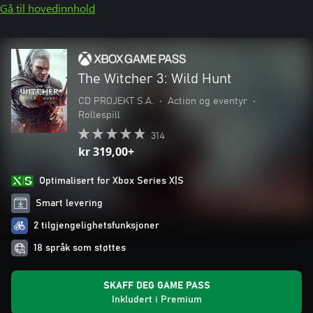
Gå til hovedinnhold
The Witcher 3: Wild Hunt
CD PROJEKT S.A.
•
Action og eventyr
•
Rollespill
314
kr 319,00+
Optimalisert for Xbox Series X|S
Smart levering
2 tilgjengelighetsfunksjoner
18 språk som støttes
SKAFF DEG GAME PASS
Inkludert i Premium