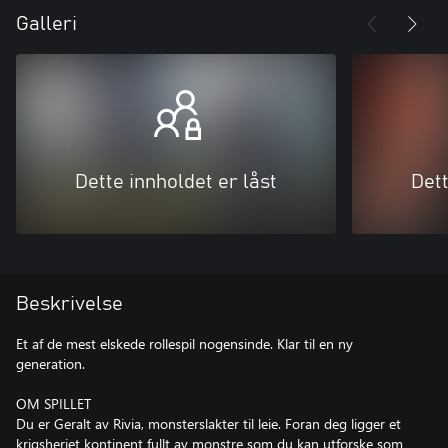
Galleri
Dette innholdet er låst
Dett
Beskrivelse
Et af de mest elskede rollespil nogensinde. Klar til en ny
generation.
OM SPILLET
Du er Geralt av Rivia, monsterslakter til leie. Foran deg ligger et
krigsherjet kontinent fullt av monstre som du kan utforske som