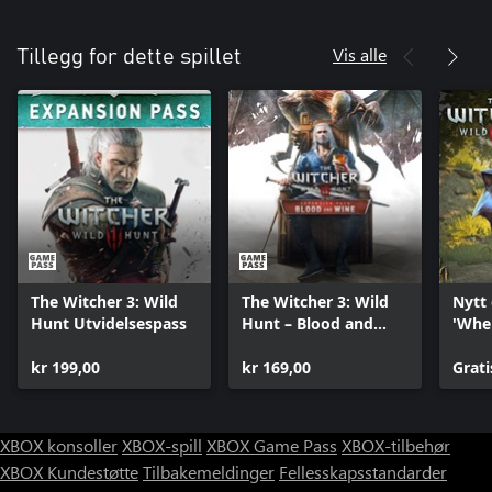
• I krigstid jakter du på barnet fra profetiene, et levende våpen
fra alvenes legender.
Vis alle
Tillegg for dette spillet
• Kjemp mot aggressive herskere, ånder i villmarken og til og
med en trussel fra det hinsidige – som alle er fast bestemt på å
kontrollere verden.
• Definer din egen skjebne i en verden som kanskje ikke er verdt
å redde.
The Witcher 3: Wild
The Witcher 3: Wild
Nytt
Hunt Utvidelsespass
Hunt – Blood and
'Whe
Wine
Wolf 
kr 199,00
kr 169,00
Grati
XBOX konsoller
XBOX-spill
XBOX Game Pass
XBOX-tilbehør
XBOX Kundestøtte
Tilbakemeldinger
Fellesskapsstandarder