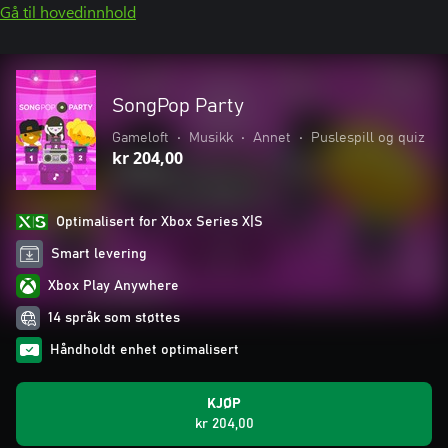
Gå til hovedinnhold
SongPop Party
Gameloft
•
Musikk
•
Annet
•
Puslespill og quiz
kr 204,00
Optimalisert for Xbox Series X|S
Smart levering
Xbox Play Anywhere
14 språk som støttes
Håndholdt enhet optimalisert
KJØP
kr 204,00