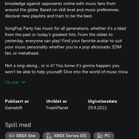
knowledge against opponents online with music fans from
around the globe. Based on skill level and music preferences,
discover new playlists and train to be the best.
SongPop Party has music for all generations, whether it’s a blast
from the past or today’s greatest hits. From the oldies to
yesterday, everyone can play! Find your favorite avatar to suit
your music personality whether you’re a pop aficionado, EDM
fan, or metalhead.
Not a sing-along... or is it? You know it’s gonna happen; you
won’t be able to help yourself! Dive into the world of music trivia
with SongPop Party and become the ultimate music trivia
Vis mer
master!
_____________________________________________
Publisert av
Utviklet av
Utgivelsesdato
Don't forget to follow us on social media:
Gameloft
FreshPlanet
29.9.2022
https://linktr.ee/songpopparty
Terms of Use: https://www.freshplanet.com/terms-of-use
Spill med
Privacy Policy: https://www.freshplanet.com/privacy-policy
End-User License Agreement: https://www.freshplanet.com/eula
XBOX One
XBOX Series X|S
PC