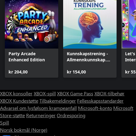
Party Arcade
Kunnskapstrening -
Let's
Enhanced Edition
Allmennkunnskap.
Inter
Quizet.
Plat
kr 204,00
kr 154,00
kr 55
XBOX konsoller
XBOX-spill
XBOX Game Pass
XBOX-tilbehør
XBOX Kundestøtte
Tilbakemeldinger
Fellesskapsstandarder
Advarsel om lysfølsom krampeanfall
Microsoft-konto
Microsoft
Store-støtte
Returneringer
Ordresporing
Spill
Norsk bokmål (Norge)