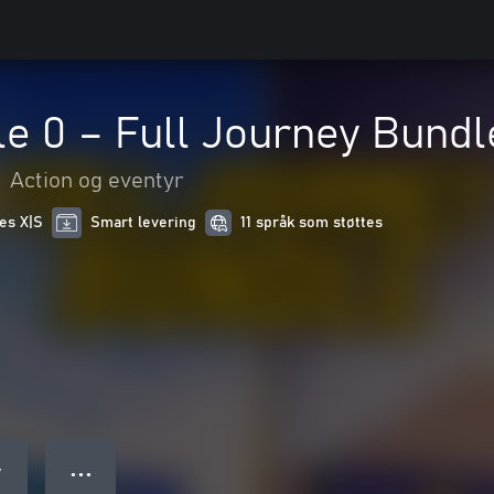
le 0 – Full Journey Bundl
•
Action og eventyr
ies X|S
Smart levering
11 språk som støttes
● ● ●