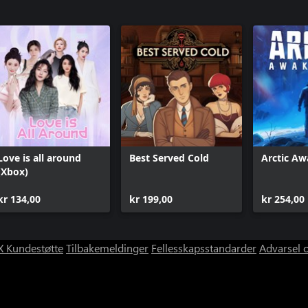
Love is all around
Best Served Cold
Arctic A
(Xbox)
kr 134,00
kr 199,00
kr 254,00
 Kundestøtte
Tilbakemeldinger
Fellesskapsstandarder
Advarsel 