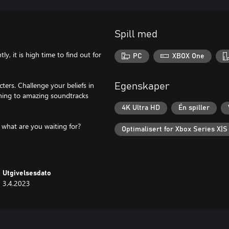
Spill med
y, it is high time to find out for
PC
XBOX One
cters. Challenge your beliefs in
Egenskaper
tening to amazing soundtracks
4K Ultra HD
Én spiller
 what are you waiting for?
Optimalisert for Xbox Series X|S
Utgivelsesdato
3.4.2023