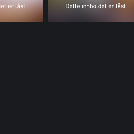
et er låst
Dette innholdet er låst