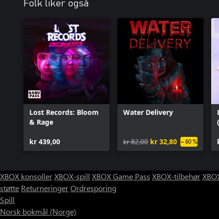
Folk liker også
Lost Records: Bloom
Water Delivery
& Rage
kr 439,00
kr 82,00
kr 32,80
– 60 %
XBOX konsoller
XBOX-spill
XBOX Game Pass
XBOX-tilbehør
XBOX
støtte
Returneringer
Ordresporing
Spill
Norsk bokmål (Norge)