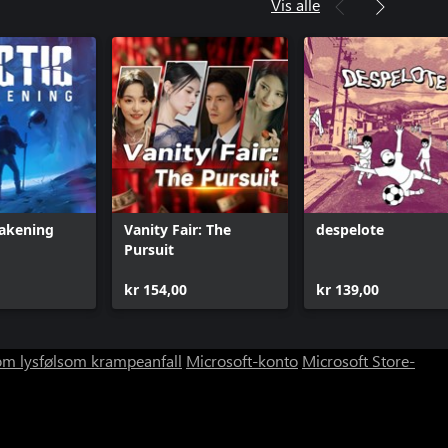
Vis alle
wakening
Vanity Fair: The
despelote
Pursuit
kr 154,00
kr 139,00
om lysfølsom krampeanfall
Microsoft-konto
Microsoft Store-