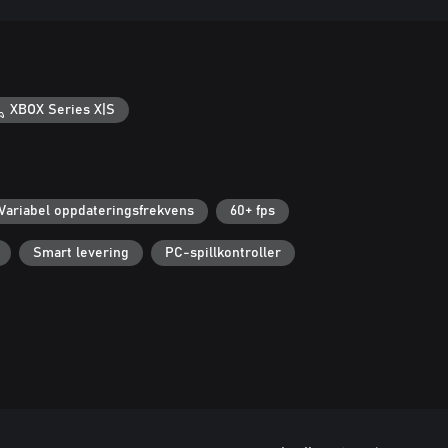
XBOX Series X|S
Variabel oppdateringsfrekvens
60+ fps
Smart levering
PC-spillkontroller