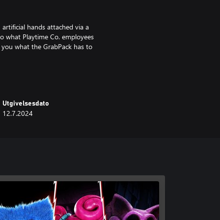
rtificial hands attached via a
t to what Playtime Co. employees
ow you what the GrabPack has to
with ease!
each whatever they may need!
Utgivelsesdato
 almost Playtime…
12.7.2024