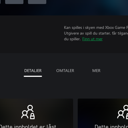
Kan spilles i skyen med Xbox Game Pas
Utgivere av spill du starter, får til
du spiller.
Finn ut mer
DETALJER
OMTALER
MER
Dette innholdet er låst
Dette innhold