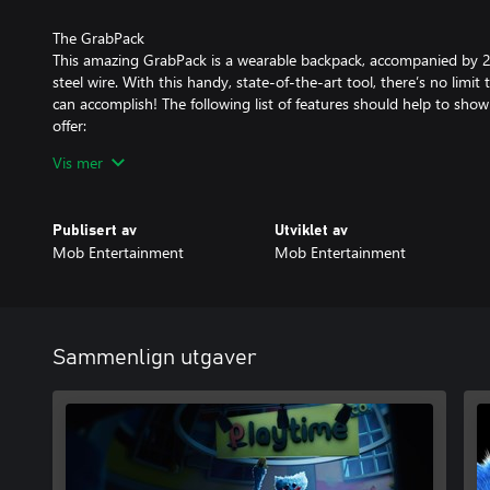
The GrabPack
This amazing GrabPack is a wearable backpack, accompanied by 2 a
steel wire. With this handy, state-of-the-art tool, there’s no limi
can accomplish! The following list of features should help to sh
offer:
• The hands’ powerful grip allows for movement of heavy objects 
Vis mer
• A lengthy and flexible wire gives any employee the ability to r
• The steel wire makes conducting electricity a breeze!
Publisert av
Utviklet av
Won’t you stick around? There’s a lot of fun in store for you. It’s
Mob Entertainment
Mob Entertainment
Sammenlign utgaver