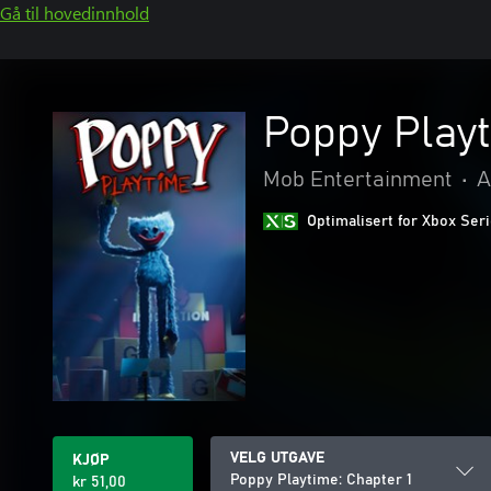
Gå til hovedinnhold
Poppy Playt
Mob Entertainment
•
A
Optimalisert for Xbox Ser
VELG UTGAVE
KJØP
Poppy Playtime: Chapter 1
kr 51,00