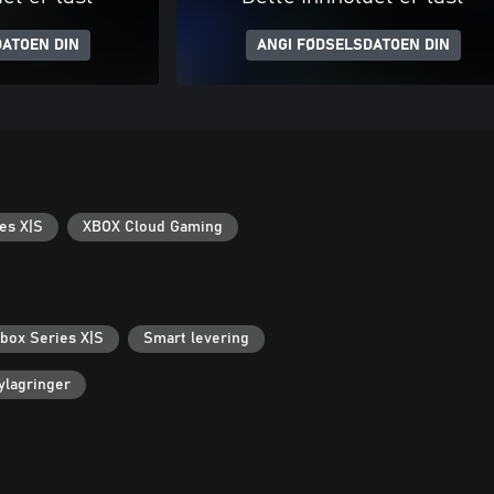
ATOEN DIN
ANGI FØDSELSDATOEN DIN
es X|S
XBOX Cloud Gaming
Xbox Series X|S
Smart levering
ylagringer