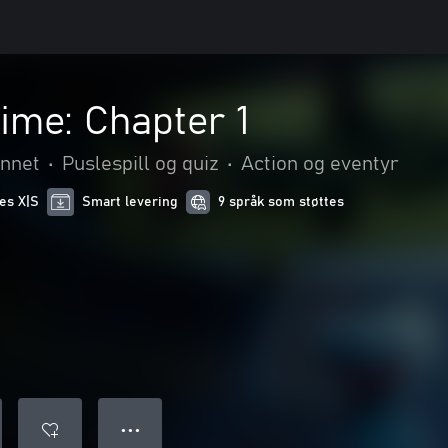
ime: Chapter 1
nnet
•
Puslespill og quiz
•
Action og eventyr
ies X|S
Smart levering
9 språk som støttes
● ● ●