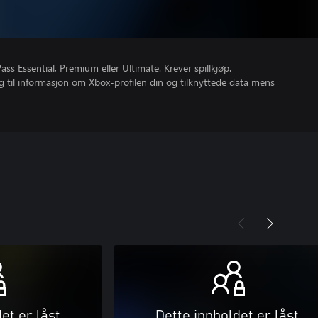
s Essential, Premium eller Ultimate. Krever spillkjøp.
gang til informasjon om Xbox-profilen din og tilknyttede data mens
et er låst
Dette innholdet er låst