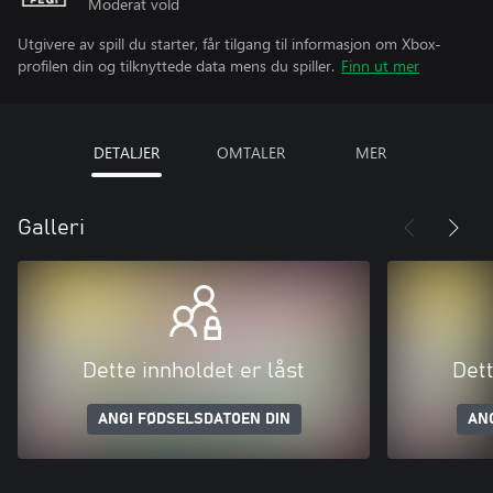
Moderat vold
Utgivere av spill du starter, får tilgang til informasjon om Xbox-
profilen din og tilknyttede data mens du spiller.
Finn ut mer
DETALJER
OMTALER
MER
Galleri
Dette innholdet er låst
Dett
ANGI FØDSELSDATOEN DIN
AN