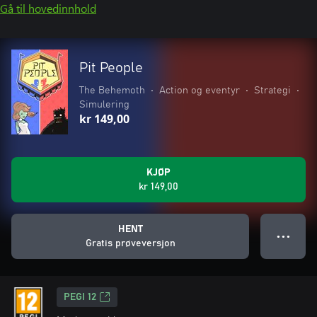
Gå til hovedinnhold
Pit People
The Behemoth
•
Action og eventyr
•
Strategi
•
Simulering
kr 149,00
KJØP
kr 149,00
HENT
● ● ●
Gratis prøveversjon
PEGI 12