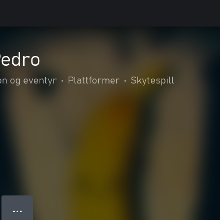
Pedro
on og eventyr
•
Plattformer
•
Skytespill
● ● ●