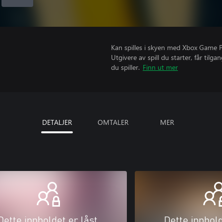
Kan spilles i skyen med Xbox Game Pas
Utgivere av spill du starter, får til
du spiller.
Finn ut mer
DETALJER
OMTALER
MER
Dette innholdet er låst
Dette innhold