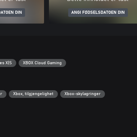
ATOEN DIN
ANGI FØDSELSDATOEN DIN
es X|S
XBOX Cloud Gaming
r
Xbox, tilgjengelighet
Xbox-skylagringer