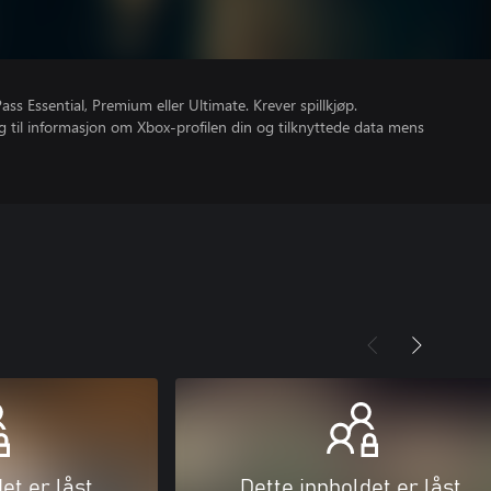
s Essential, Premium eller Ultimate. Krever spillkjøp.
gang til informasjon om Xbox-profilen din og tilknyttede data mens
et er låst
Dette innholdet er låst