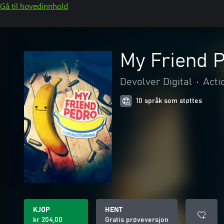
Gå til hovedinnhold
My Friend 
Devolver Digital
•
Acti
10 språk som støttes
KJØP
HENT
kr 204,00
Gratis prøveversjon