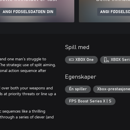
ANGI FØDSELSDATOEN DIN
ANGI FØDSELSD
Spill med
, and one man’s struggle to
XBOX One
XBOX Seri
he strategic use of split aiming,
onal action sequence after
Egenskaper
rol over both your weapons and
Én spiller
Xbox-prestasjone
at priority threats or line up a
FPS Boost Series X | S
sequences like a thrilling
through a series of clever (and