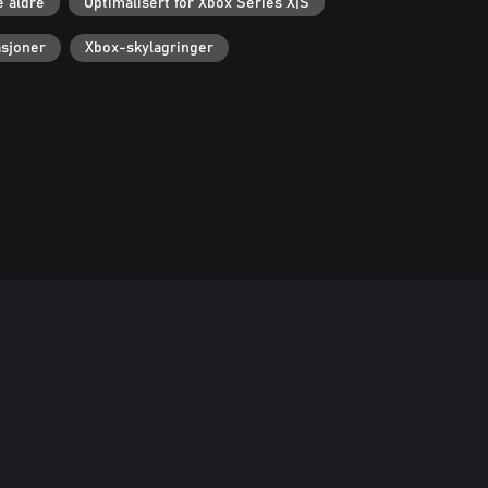
e aldre
Optimalisert for Xbox Series X|S
sjoner
Xbox-skylagringer