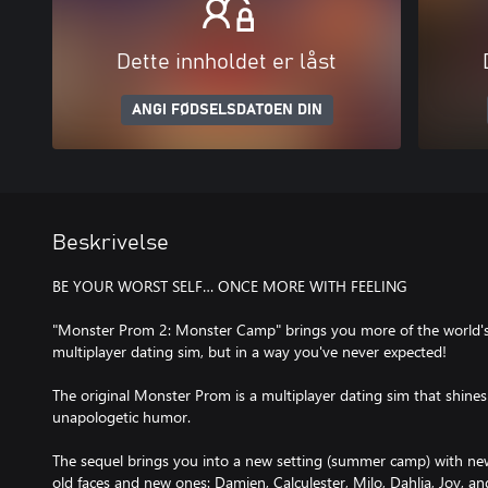
Dette innholdet er låst
ANGI FØDSELSDATOEN DIN
Beskrivelse
BE YOUR WORST SELF… ONCE MORE WITH FEELING
"Monster Prom 2: Monster Camp" brings you more of the world's
multiplayer dating sim, but in a way you've never expected!
The original Monster Prom is a multiplayer dating sim that shines f
unapologetic humor.
The sequel brings you into a new setting (summer camp) with new
old faces and new ones: Damien, Calculester, Milo, Dahlia, Joy, and 