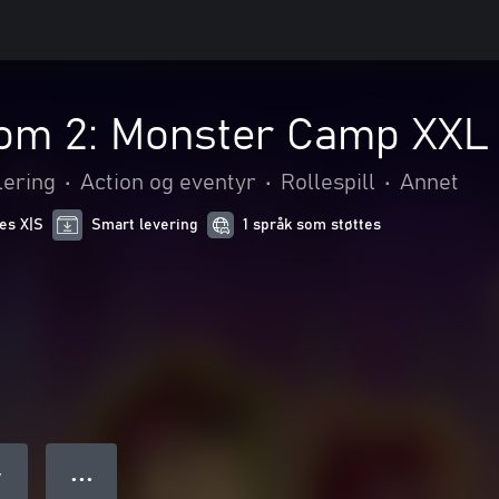
om 2: Monster Camp XXL
lering
•
Action og eventyr
•
Rollespill
•
Annet
ies X|S
Smart levering
1 språk som støttes
● ● ●