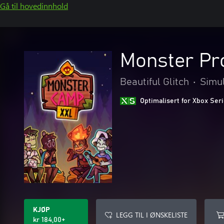
Gå til hovedinnhold
Monster Pr
Beautiful Glitch
•
Simu
Optimalisert for Xbox Ser
KJØP
LEGG TIL I ØNSKELISTE
kr 184,00+