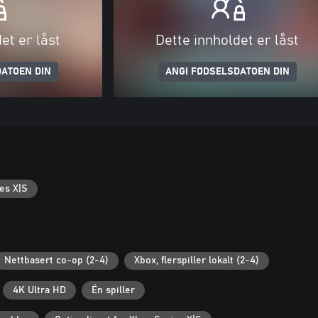
et er låst
Dette innholdet er låst
ATOEN DIN
ANGI FØDSELSDATOEN DIN
es X|S
Nettbasert co-op (2-4)
Xbox, flerspiller lokalt (2-4)
4K Ultra HD
Én spiller