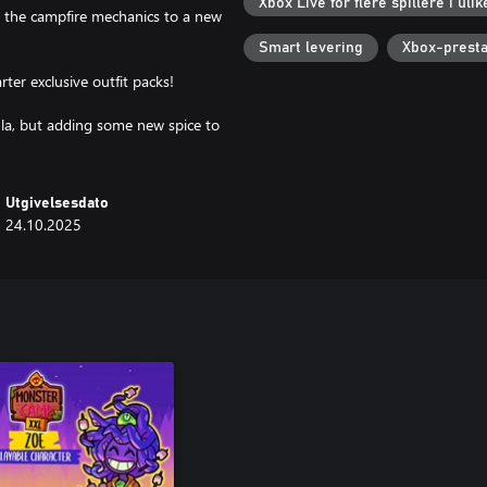
Xbox Live for flere spillere i ulik
 the campfire mechanics to a new
Smart levering
Xbox-presta
rter exclusive outfit packs!
la, but adding some new spice to
Utgivelsesdato
24.10.2025