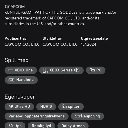
©CAPCOM
KUNITSU-GAMI: PATH OF THE GODDESS is a trademark and/or
registered trademark of CAPCOM CO., LTD. and/or its
subsidiaries in the U.S. and/or other countries.
Publisert av
Utviklet av
Utgivelsesdato
CAPCOM CO., LTD.
CAPCOM CO., LTD.
1.7.2024
Spill med
XBOX One
XBOX Series X|S
PC
Handheld
Egenskaper
4K Ultra HD
HDR10
Én spiller
Variabel oppdateringsfrekvens
Strålesporing
60+ fps
Romlig lyd
Dolby Atmos