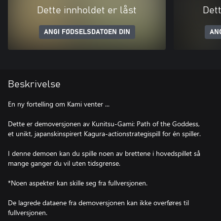
Dette innholdet er låst
Dett
ANGI FØDSELSDATOEN DIN
AN
Beskrivelse
En ny fortelling om Kami venter ...
Dette er demoversjonen av Kunitsu-Gami: Path of the Goddess,
et unikt, japanskinspirert Kagura-actionstrategispill for én spiller.
I denne demoen kan du spille noen av brettene i hovedspillet så
mange ganger du vil uten tidsgrense.
*Noen aspekter kan skille seg fra fullversjonen.
De lagrede dataene fra demoversjonen kan ikke overføres til
fullversjonen.