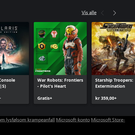
Vis alle
 Console
War Robots: Frontiers
Starship Troopers:
|S)
- Pilot's Heart
Extermination
+
Gratis+
kr 359,00+
om lysfølsom krampeanfall
Microsoft-konto
Microsoft Store-