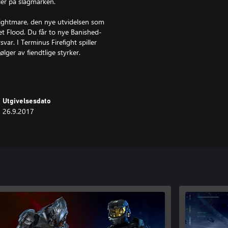
ier på slagmarken.
ightmare, den nye utvidelsen som
et Flood. Du får to nye Banished-
var. I Terminus Firefight spiller
lger av fiendtlige styrker.
medlemskap (selges separat)
Utgivelsesdato
op på nett, 6 flerspillerledere fra
26.9.2017
r, samt Blitz PVP og PVE
 og 2 historieoppdrag
rledere og en helt ny co-op-modus