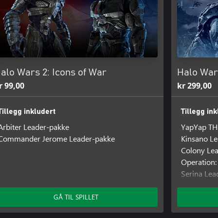
alo Wars 2: Icons of War
Halo War
r 99,00
kr 299,00
Tillegg inkludert
Tillegg in
Arbiter Leader-pakke
YapYap TH
Commander Jerome Leader-pakke
Kinsano L
Colony Le
Operation:
Serina Lea
Arbiter Le
Sergeant 
GÅ TIL SPILLET
Commander