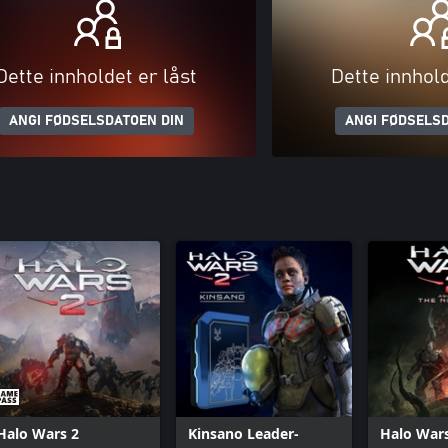
Dette innholdet er låst
Dette innhold
ANGI FØDSELSDATOEN DIN
ANGI FØDSELSD
Halo Wars 2
Kinsano Leader-
Halo Wars