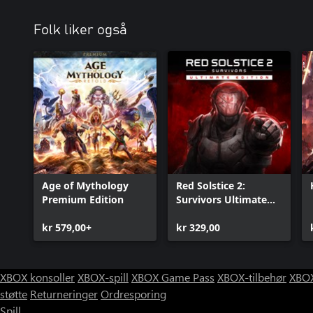
Folk liker også
Age of Mythology
Red Solstice 2:
Premium Edition
Survivors Ultimate
Edition
kr 579,00+
kr 329,00
XBOX konsoller
XBOX-spill
XBOX Game Pass
XBOX-tilbehør
XBOX
støtte
Returneringer
Ordresporing
Spill