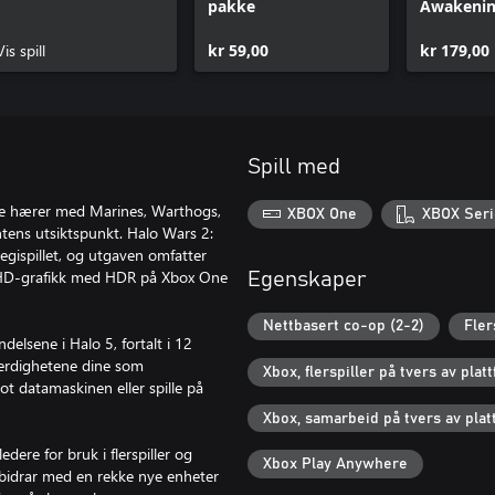
pakke
Awakenin
Nightmar
Vis spill
kr 59,00
kr 179,00
Spill med
le hærer med Marines, Warthogs,
XBOX One
XBOX Seri
ens utsiktspunkt. Halo Wars 2:
gispillet, og utgaven omfatter
a HD-grafikk med HDR på Xbox One
Egenskaper
Nettbasert co-op (2-2)
Fler
delsene i Halo 5, fortalt i 12
 ferdighetene dine som
Xbox, flerspiller på tvers av plat
 datamaskinen eller spille på
Xbox, samarbeid på tvers av pla
ere for bruk i flerspiller og
Xbox Play Anywhere
 bidrar med en rekke nye enheter