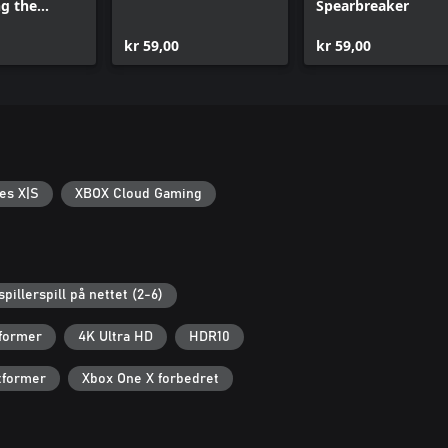
g the
Spearbreaker
e
kr 59,00
kr 59,00
es X|S
XBOX Cloud Gaming
spillerspill på nettet (2-6)
tformer
4K Ultra HD
HDR10
ttformer
Xbox One X forbedret