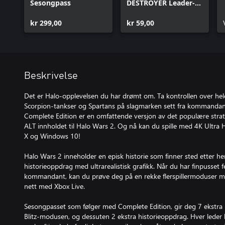
Sesongpass
DESTROYER Leader-
pakke
kr 299,00
kr 59,00
Beskrivelse
Det er Halo-opplevelsen du har drømt om. Ta kontrollen over he
Scorpion-tankser og Spartans på slagmarken sett fra kommandant
Complete Edition er en omfattende versjon av det populære strate
ALT innholdet til Halo Wars 2. Og nå kan du spille med 4K Ultr
X og Windows 10!
Halo Wars 2 inneholder en episk historie som finner sted etter hen
historieoppdrag med ultrarealistisk grafikk. Når du har finpusset
kommandant, kan du prøve deg på en rekke flerspillermoduser mot
nett med Xbox Live.
Sesongpasset som følger med Complete Edition, gir deg 7 ekstra led
Blitz-modusen, og dessuten 2 ekstra historieoppdrag. Hver leder