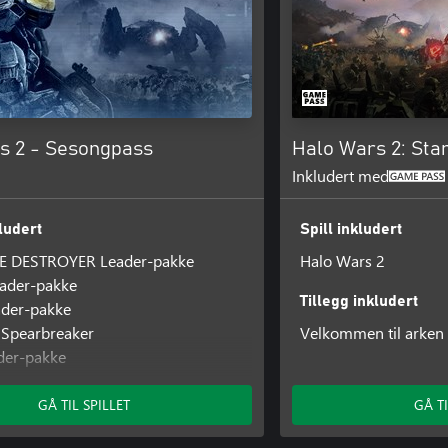
s 2 - Sesongpass
Halo Wars 2: Sta
Inkludert med
kludert
Spill inkludert
E DESTROYER Leader-pakke
Halo Wars 2
eader-pakke
Tillegg inkludert
ader-pakke
 Spearbreaker
Velkommen til arken
der-pakke
ader-pakke
Johnson Leader-pakke
GÅ TIL SPILLET
GÅ TI
 Jerome Leader-pakke