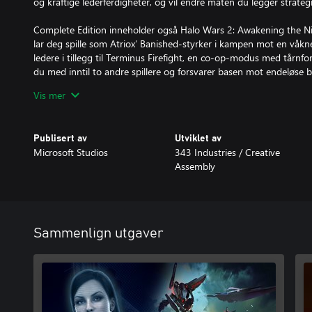
og kraftige lederferdigheter, og vil endre måten du legger strateg
Complete Edition inneholder også Halo Wars 2: Awakening the N
lar deg spille som Atriox’ Banished-styrker i kampen mot en våkn
ledere i tillegg til Terminus Firefight, en co-op-modus med tårnfors
du med inntil to andre spillere og forsvarer basen mot endeløse bø
Vis mer
*Online flerspiller på Xbox-konsollen forutsetter Xbox Live Gold-
Inneholder:
Publisert av
Utviklet av
• Halo Wars 2 – 12 historieoppdrag som kan spilles alene eller i co-
Microsoft Studios
343 Industries / Creative
UNSC og Banished, et stort utvalg tradisjonelle flerspillervariante
Assembly
• Halo Wars 2: sesongpass – inneholder 7 ekstra flerspillerledere
• Awakening the Nightmare – 5 historieoppdrag, 2 nye flerspille
med tårnforsvar – Terminus Firefight
Sammenlign utgaver