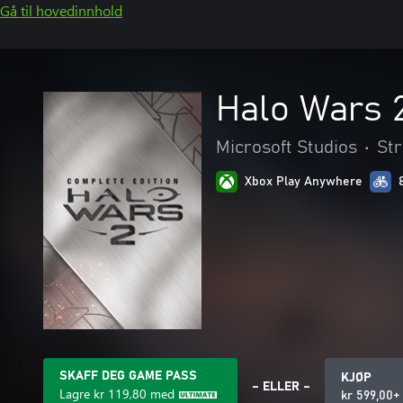
Gå til hovedinnhold
Halo Wars 2
Microsoft Studios
•
Str
Xbox Play Anywhere
SKAFF DEG GAME PASS
KJØP
– ELLER –
Lagre
kr 119,80
med
kr 599,00+