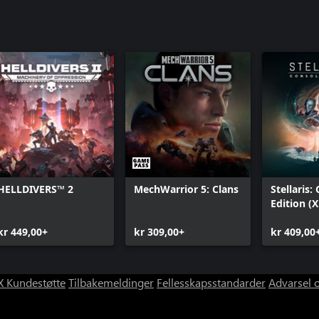
HELLDIVERS™ 2
MechWarrior 5: Clans
Stellaris:
Edition (X
kr 449,00+
kr 309,00+
kr 409,00
 Kundestøtte
Tilbakemeldinger
Fellesskapsstandarder
Advarsel 