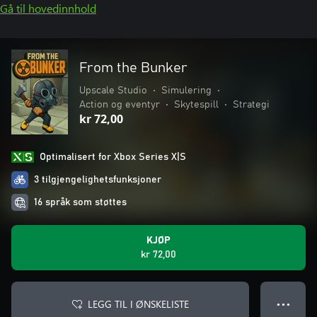
Gå til hovedinnhold
From the Bunker
Upscale Studio
•
Simulering
•
Action og eventyr
•
Skytespill
•
Strategi
kr 72,00
Optimalisert for Xbox Series X|S
3 tilgjengelighetsfunksjoner
16 språk som støttes
KJØP
kr 72,00
LEGG TIL I ØNSKELISTE
● ● ●