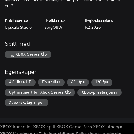
out?
Publisert av
Utviklet av
Utgivelsesdato
Upscale Studio
SergOBW
6.2.2026
Spill med
XBOX Series X|S
Egenskaper
4K Ultra HD
Én spiller
60+ fps
120 fps
Optimalisert for Xbox Series X|S
Xbox-prestasjoner
Xbox-skylagringer
XBOX konsoller
XBOX-spill
XBOX Game Pass
XBOX-tilbehør
XBOX Kundestøtte
Tilbakemeldinger
Fellesskapsstandarder