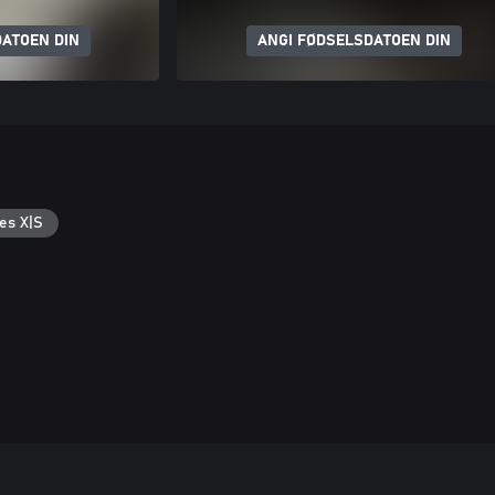
ATOEN DIN
ANGI FØDSELSDATOEN DIN
es X|S