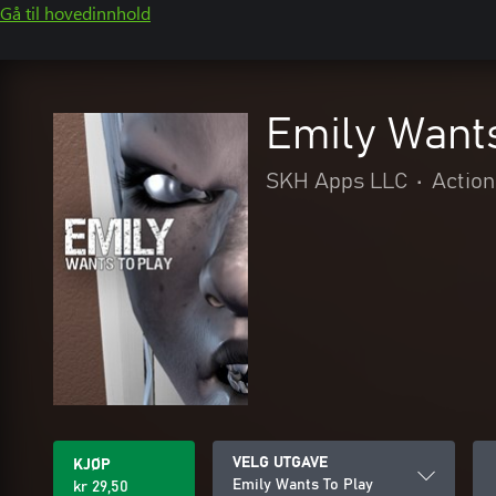
Gå til hovedinnhold
Emily Wants
SKH Apps LLC
•
Action
VELG UTGAVE
KJØP
Emily Wants To Play
kr 29,50