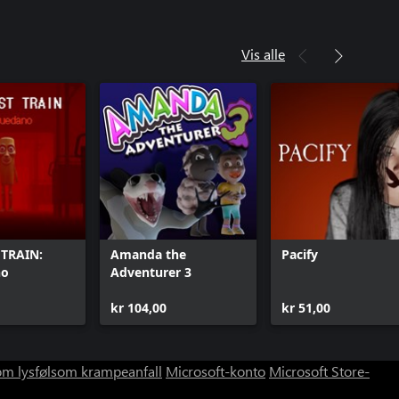
Vis alle
 TRAIN:
Amanda the
Pacify
no
Adventurer 3
kr 104,00
kr 51,00
om lysfølsom krampeanfall
Microsoft-konto
Microsoft Store-