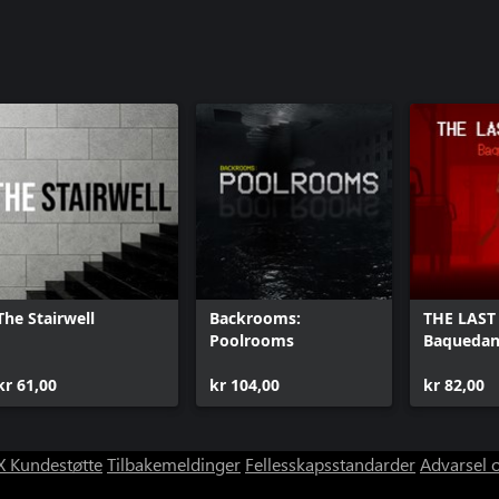
The Stairwell
Backrooms:
THE LAST
Poolrooms
Baqueda
kr 61,00
kr 104,00
kr 82,00
 Kundestøtte
Tilbakemeldinger
Fellesskapsstandarder
Advarsel 