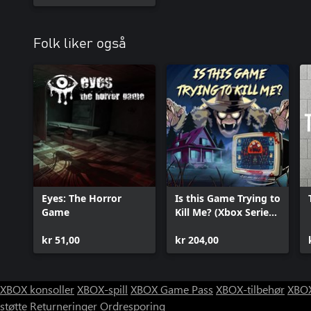
Folk liker også
Eyes: The Horror
Is this Game Trying to
Game
Kill Me? (Xbox Series
X|S)
kr 51,00
kr 204,00
XBOX konsoller
XBOX-spill
XBOX Game Pass
XBOX-tilbehør
XBOX
støtte
Returneringer
Ordresporing