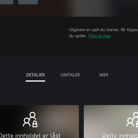
Utgivere av spill du starter, får til
du spiller.
Finn ut mer
DETALJER
OMTALER
MER
Dette innholdet er låst
Dette innhold