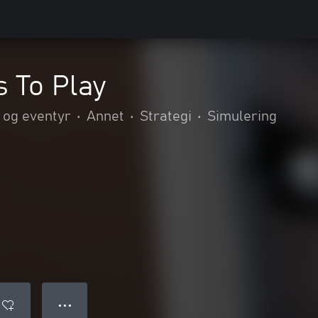
 To Play
 og eventyr
•
Annet
•
Strategi
•
Simulering
● ● ●