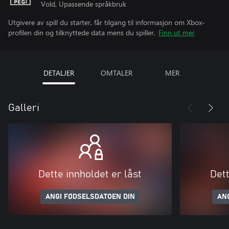
Vold, Upassende språkbruk
Utgivere av spill du starter, får tilgang til informasjon om Xbox-
profilen din og tilknyttede data mens du spiller.
Finn ut mer
DETALJER
OMTALER
MER
Galleri
Dette innholdet er låst
Dett
ANGI FØDSELSDATOEN DIN
AN