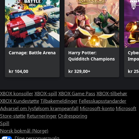
Carnage: Battle Arena
Harry Potter:
Cyber
Quidditch Champions
Impor
Overd
kr 104,00
kr 329,00+
kr 25
XBOX konsoller
XBOX-spill
XBOX Game Pass
XBOX-tilbehør
XBOX Kundestøtte
Tilbakemeldinger
Fellesskapsstandarder
Advarsel om lysfølsom krampeanfall
Microsoft-konto
Microsoft
Store-støtte
Returneringer
Ordresporing
Spill
Norsk bokmål (Norge)
Dine personvernvalg