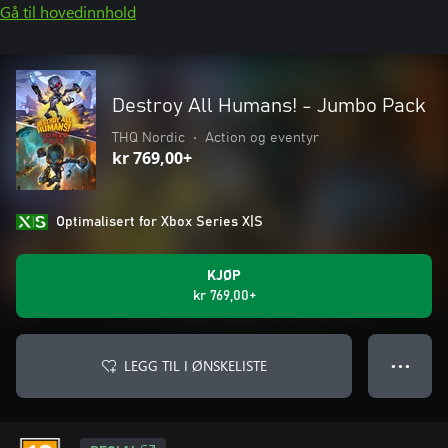
Gå til hovedinnhold
Destroy All Humans! - Jumbo Pack
THQ Nordic
•
Action og eventyr
kr 769,00+
Optimalisert for Xbox Series X|S
KJØP
kr 769,00+
LEGG TIL I ØNSKELISTE
● ● ●