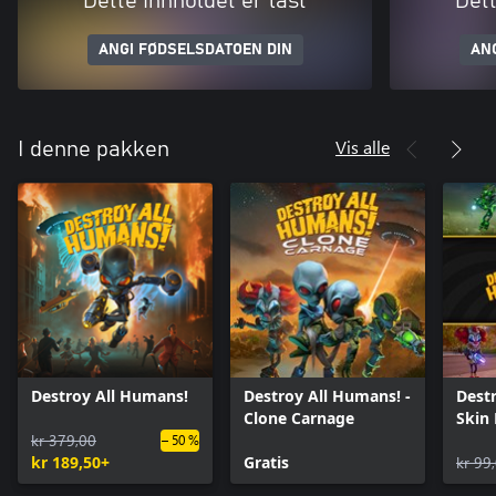
Dette innholdet er låst
Dett
ANGI FØDSELSDATOEN DIN
AN
Vis alle
I denne pakken
Destroy All Humans!
Destroy All Humans! -
Dest
Clone Carnage
Skin
kr 379,00
– 50 %
kr 189,50+
Gratis
kr 99