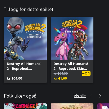
Tillegg for dette spillet
Destroy All Humans!
Destroy All Humans!
2 - Reprobed:
2 - Reprobed: Skin
Challenge Accepted
Pack
kr 104,00
– 60 %
DLC
kr 104,00
kr 41,60
Vis alle
Folk liker også