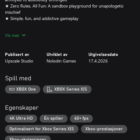
★ Zero Rules, All Fun: A sandbox playground for unapologetic
mischief
★ Simple, fun, and addictive gameplay
Play Cat From Hell now and start your journey as the ultimate
Vis mer
troublemaking cat!
Publisert av
Utviklet av
Utgivelsesdato
Upscale Studio
Nolodin Games
17.4.2026
Spill med
XBOX One
XBOX Series X|S
Egenskaper
4K Ultra HD
Én spiller
60+ fps
Optimalisert for Xbox Series X|S
Xbox-prestasjoner
Xbox-skylagringer