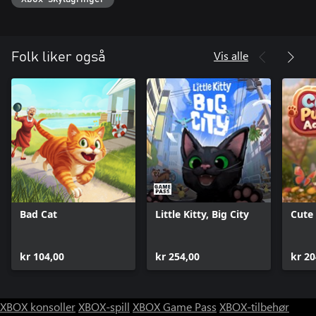
Vis alle
Folk liker også
Bad Cat
Little Kitty, Big City
Cute
kr 104,00
kr 254,00
kr 20
XBOX konsoller
XBOX-spill
XBOX Game Pass
XBOX-tilbehør