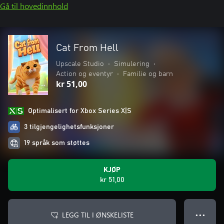
Gå til hovedinnhold
Cat From Hell
Upscale Studio
•
Simulering
•
Action og eventyr
•
Familie og barn
kr 51,00
Optimalisert for Xbox Series X|S
3 tilgjengelighetsfunksjoner
19 språk som støttes
KJØP
kr 51,00
LEGG TIL I ØNSKELISTE
● ● ●