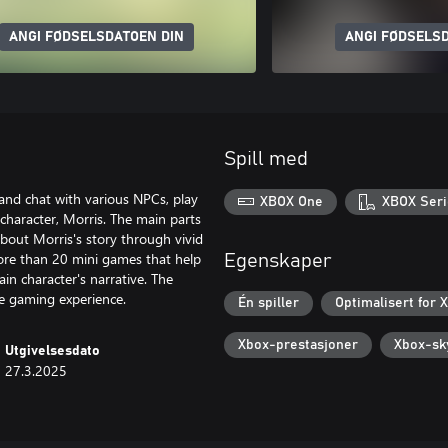
ANGI FØDSELSDATOEN DIN
ANGI FØDSELSD
Spill med
and chat with various NPCs, play
XBOX One
XBOX Seri
 character, Morris. The main parts
out Morris's story through vivid
ore than 20 mini games that help
Egenskaper
n character's narrative. The
he gaming experience.
Én spiller
Optimalisert for 
Xbox-prestasjoner
Xbox-sk
Utgivelsesdato
27.3.2025