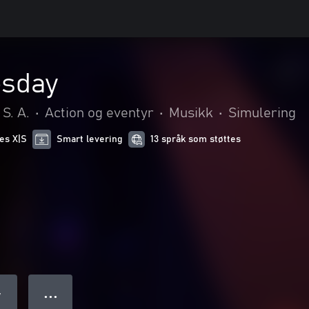
esday
S. A.
•
Action og eventyr
•
Musikk
•
Simulering
ies X|S
Smart levering
13 språk som støttes
● ● ●