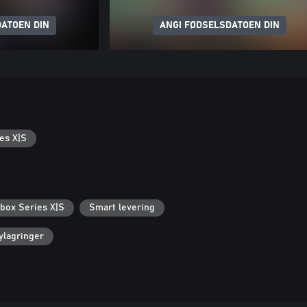
ATOEN DIN
ANGI FØDSELSDATOEN DIN
es X|S
Xbox Series X|S
Smart levering
ylagringer