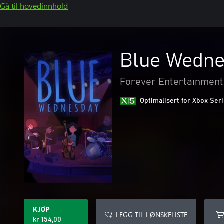
Gå til hovedinnhold
Blue Wedn
Forever Entertainment 
Optimalisert for Xbox Ser
KJØP
LEGG TIL I ØNSKELISTE
kr 154,00