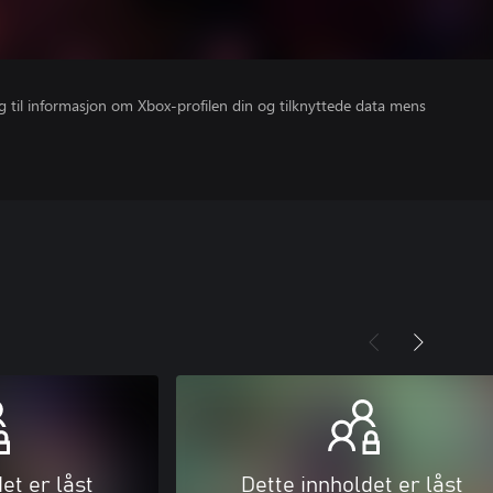
gang til informasjon om Xbox-profilen din og tilknyttede data mens
et er låst
Dette innholdet er låst