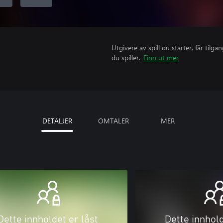
Utgivere av spill du starter, får til
du spiller.
Finn ut mer
DETALJER
OMTALER
MER
Dette innholdet er låst
Dette innhold