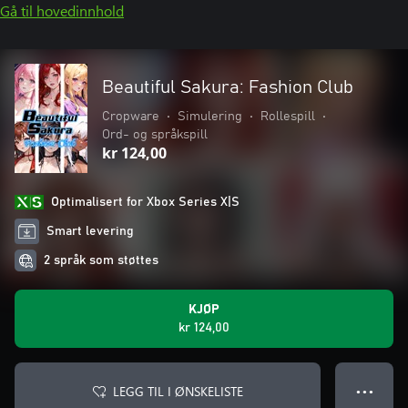
Gå til hovedinnhold
Beautiful Sakura: Fashion Club
Cropware
•
Simulering
•
Rollespill
•
Ord- og språkspill
kr 124,00
Optimalisert for Xbox Series X|S
Smart levering
2 språk som støttes
KJØP
kr 124,00
LEGG TIL I ØNSKELISTE
● ● ●