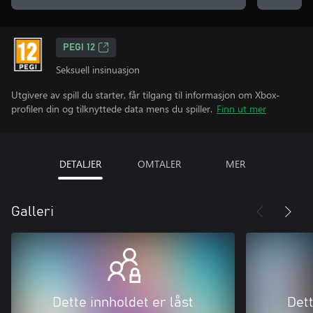
PEGI 12
Seksuell insinuasjon
Utgivere av spill du starter, får tilgang til informasjon om Xbox-
profilen din og tilknyttede data mens du spiller.
Finn ut mer
DETALJER
OMTALER
MER
Galleri
Dette innholdet er låst
Dett