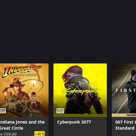
Indiana Jones and the
Cyberpunk 2077
007 First 
Great Circle
Standard 
kr 799,00
– 40 %