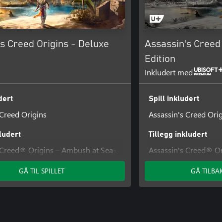
s Creed Origins - Deluxe
Assassin's Creed 
Edition
Inkludert med
dert
Spill inkludert
 Creed Origins
Assassin's Creed Ori
kludert
Tillegg inkludert
 Creed® Origins – Ambush at Sea-
Assassin's Creed® Or
Assassin's Creed® Or
GÅ TIL SPILLET
GÅ TILBA
Creed® Origins – Ability Points-
oppdraget
Assassin's Creed® Or
 Creed® Origins – Desert Cobra-
Pharaohs
Assassin's Creed® Ori
 Creed® Origins - Deluxe Pack
Season Pass-pakke