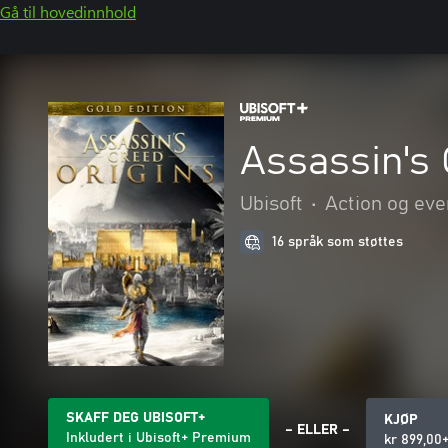
Gå til hovedinnhold
Assassin's 
Ubisoft
•
Action og eve
16 språk som støttes
SKAFF DEG UBISOFT+
KJØP
– ELLER –
Inkludert i Ubisoft+ Premium
kr 899,00