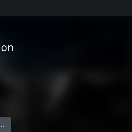
ion
 ● ●