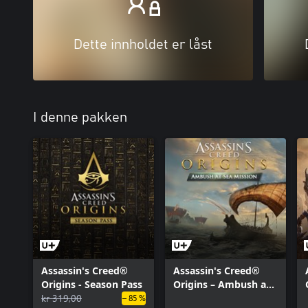
Dette innholdet er låst
I denne pakken
Assassin's Creed®
Assassin's Creed®
Origins - Season Pass
Origins – Ambush at
kr 319,00
Sea-oppdraget
– 85 %