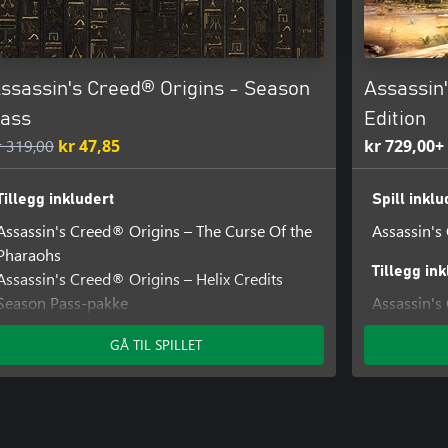
ssassin's Creed® Origins - Season
Assassin'
ass
Edition
r 319,00
kr 47,85
kr 729,00+
Tillegg inkludert
Spill inklu
Assassin's Creed® Origins – The Curse Of the
Assassin's
Pharaohs
Tillegg in
Assassin's Creed® Origins – Helix Credits
Season Pass-pakke
Assassin's
Assassin's Creed® Origins – The Hidden Ones
oppdraget
GÅ TIL SPILLET
Assassin's Creed® Origins - HORUS-PAKKE
Assassin's 
Assassin's Creed® Origins – Calamity Blade
pakke
Assassin's Creed® Origins - ROMAN
Assassin's
CENTURION-PAKKE
pakke
Assassin's