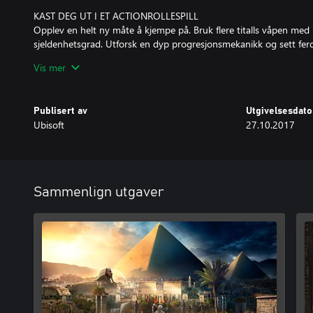
KAST DEG UT I ET ACTIONROLLESPILL
Opplev en helt ny måte å kjempe på. Bruk flere titalls våpen med u
sjeldenhetsgrad. Utforsk en dyp progresjonsmekanikk og sett fe
unike og mektige bosser.
Vis mer
EN NY HISTORIE HVER GANG DU SPILLER
Ta på deg flere oppdrag og opplev gripende historier når du møte
Publisert av
Utgivelsesdato
figurer, fra rike adelsfolk til desperate utskudd.
Ubisoft
27.10.2017
Sammenlign utgaver