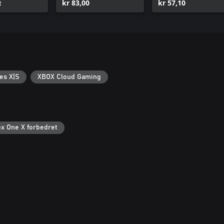
t
kr 83,00
kr 57,10
es X|S
XBOX Cloud Gaming
x One X forbedret