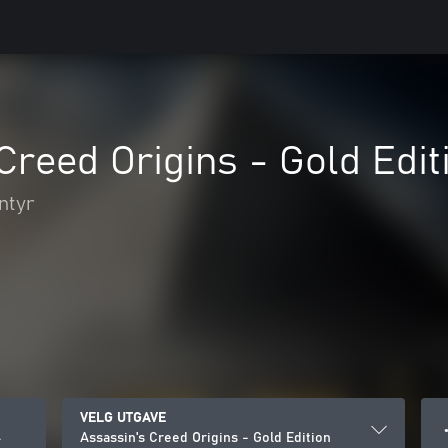
Creed Origins - Gold Edit
ntyr
VELG UTGAVE
●
Assassin's Creed Origins - Gold Edition
+