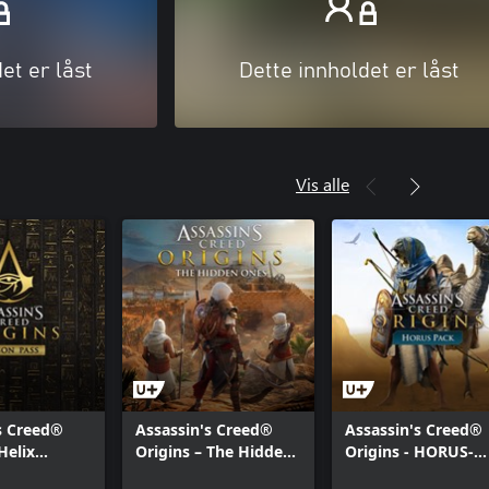
et er låst
Dette innholdet er låst
Vis alle
s Creed®
Assassin's Creed®
Assassin's Creed®
Helix
Origins – The Hidden
Origins - HORUS-
eason Pass-
Ones
PAKKE