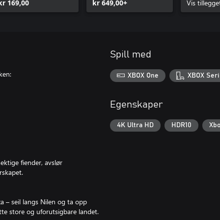
kr 169,00
kr 649,00+
pakke
Vis tillegge
Spill med
ken:
XBOX One
XBOX Seri
Egenskaper
4K Ultra HD
HDR10
Xbo
ktige fiender, avslør
rskapet.
za – seil langs Nilen og ta opp
tte store og uforutsigbare landet.