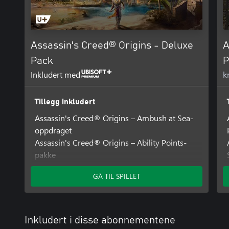
Assassin's Creed® Origins - Deluxe
A
Pack
P
Inkludert med
k
Tillegg inkludert
Assassin's Creed® Origins – Ambush at Sea-
oppdraget
Assassin's Creed® Origins – Ability Points-
pakke
Assassin's Creed® Origins – Desert Cobra-
GÅ TIL SPILLET
pakke
Inkludert i disse abonnementene