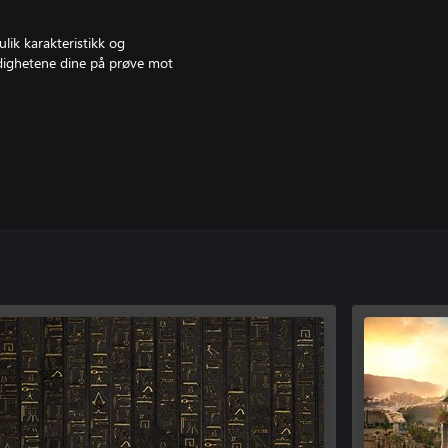
lik karakteristikk og
rdighetene dine på prøve mot
r kraftfulle og minneverdige