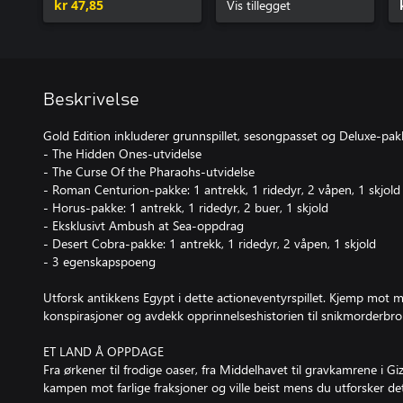
kr 47,85
Vis tillegget
Beskrivelse
Gold Edition inkluderer grunnspillet, sesongpasset og Deluxe-pak
- The Hidden Ones-utvidelse
- The Curse Of the Pharaohs-utvidelse
- Roman Centurion-pakke: 1 antrekk, 1 ridedyr, 2 våpen, 1 skjold
- Horus-pakke: 1 antrekk, 1 ridedyr, 2 buer, 1 skjold
- Eksklusivt Ambush at Sea-oppdrag
- Desert Cobra-pakke: 1 antrekk, 1 ridedyr, 2 våpen, 1 skjold
- 3 egenskapspoeng
Utforsk antikkens Egypt i dette actioneventyrspillet. Kjemp mot me
konspirasjoner og avdekk opprinnelseshistorien til snikmorderbro
ET LAND Å OPPDAGE
Fra ørkener til frodige oaser, fra Middelhavet til gravkamrene i Gi
kampen mot farlige fraksjoner og ville beist mens du utforsker de