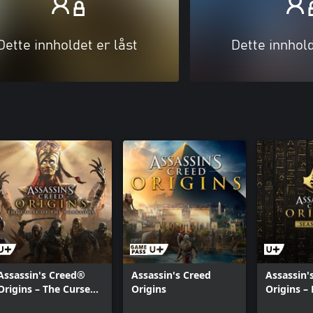
Dette innholdet er låst
Dette innhold
Assassin's Creed®
Assassin's Creed
Assassin'
Origins – The Curse
Origins
Origins – 
Of the Pharaohs
Credits S