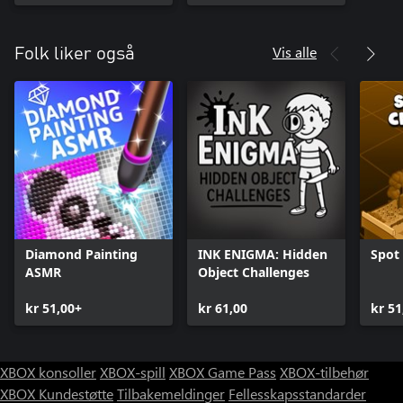
Vis alle
Folk liker også
Diamond Painting
INK ENIGMA: Hidden
Spot
ASMR
Object Challenges
kr 51,00+
kr 61,00
kr 51
XBOX konsoller
XBOX-spill
XBOX Game Pass
XBOX-tilbehør
XBOX Kundestøtte
Tilbakemeldinger
Fellesskapsstandarder