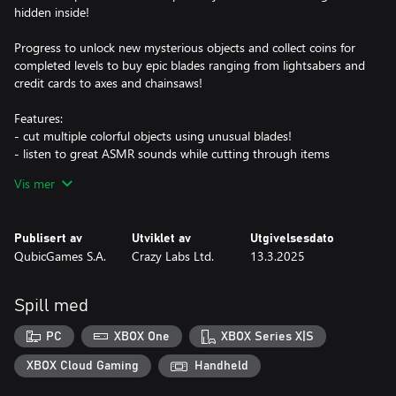
hidden inside!
Progress to unlock new mysterious objects and collect coins for
completed levels to buy epic blades ranging from lightsabers and
credit cards to axes and chainsaws!
Features:
- cut multiple colorful objects using unusual blades!
- listen to great ASMR sounds while cutting through items
- play in challenge mode with different tasks
Vis mer
- collect money to buy epic blades
- unlock mysterious objects and slice them all
- smash cookies with life quotes using a hammer
Publisert av
Utviklet av
Utgivelsesdato
QubicGames S.A.
Crazy Labs Ltd.
13.3.2025
Face the challenges and become the ultimate slice master!
Spill med
PC
XBOX One
XBOX Series X|S
XBOX Cloud Gaming
Handheld