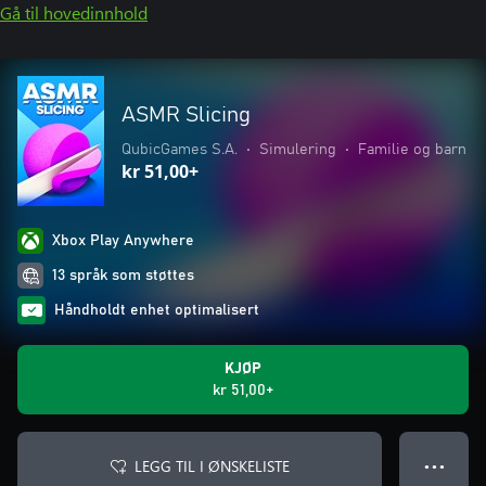
Gå til hovedinnhold
ASMR Slicing
QubicGames S.A.
•
Simulering
•
Familie og barn
kr 51,00+
Xbox Play Anywhere
13 språk som støttes
Håndholdt enhet optimalisert
KJØP
kr 51,00+
LEGG TIL I ØNSKELISTE
● ● ●